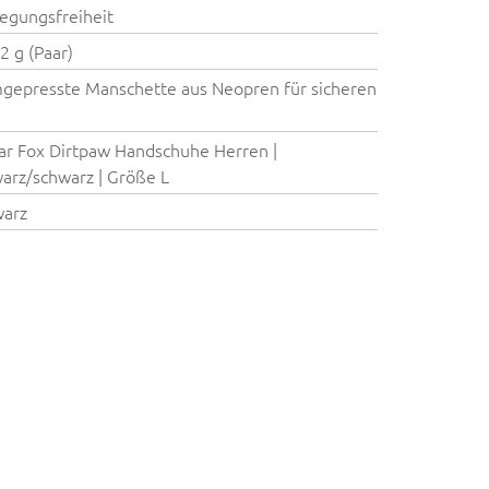
gungsfreiheit
52 g (Paar)
gepresste Manschette aus Neopren für sicheren
ar Fox Dirtpaw Handschuhe Herren |
arz/schwarz | Größe L
warz