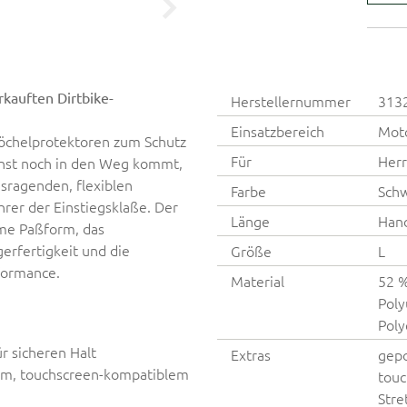
kauften Dirtbike-
Herstellernummer
313
Einsatzbereich
Moto
nöchelprotektoren zum Schutz
Für
Her
sonst noch in den Weg kommt,
sragenden, flexiblen
Farbe
Schw
hrer der Einstiegsklaße. Der
Länge
Hand
eme Paßform, das
erfertigkeit und die
Größe
L
formance.
Material
52 %
Poly
Poly
 sicheren Halt
Extras
gepo
gem, touchscreen-kompatiblem
touc
Stre