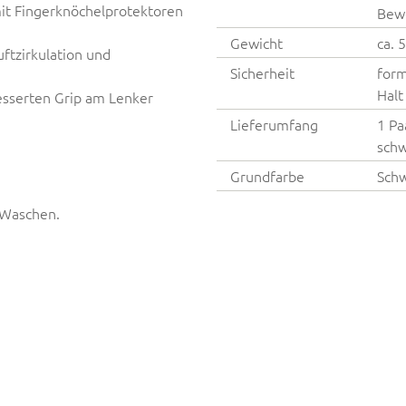
it Fingerknöchelprotektoren
Bewe
Gewicht
ca. 
ftzirkulation und
Sicherheit
form
Halt
esserten Grip am Lenker
Lieferumfang
1 Pa
schw
Grundfarbe
Sch
 Waschen.