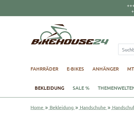
++
+
FAHRRÄDER
E-BIKES
ANHÄNGER
MT
BEKLEIDUNG
SALE %
THEMENWELTE
Home
Bekleidung
Handschuhe
Handschu