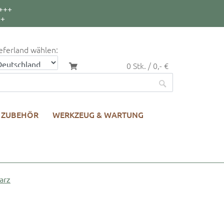
+++
++
eferland wählen:
0 Stk. / 0,- €
ZUBEHÖR
WERKZEUG & WARTUNG
arz