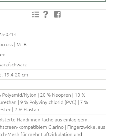
25-021-L
cross | MTB
ren
arz/schwarz
: 19,4-20 cm
 Polyamid/Nylon | 20 % Neopren | 10 %
urethan | 9 % Polyvinylchlorid (PVC) | 7 %
ester | 2 % Elastan
lsterte Handinnenfläche aus einlagigem,
hscreen-kompatiblem Clarino | Fingerzwickel aus
tch-Mesh für mehr Luftzirkulation und