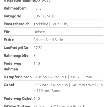
Herstellernummer
90019080
Rahmenform
Fully
Kategorie
SUV | E-MTB
Einsatzbereich
Trekking | Tour | City
Für
Unisex
Farbe
Sahara Sand Satin
Laufradgröße
27.5"
Rahmengröße
S
Federweg
140
Rahmen
Dämpfer hinten
XFusion O2 Pro RLX | 210 x 55 mm
Gabel
SR Suntour Mobie35 | 140 mm travel | 15
x 110 mm Boost
Federweg Gabel
140
E-Drive System
Panasonic GX Ultimate Pro FIT