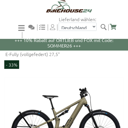
Lieferland wählen:
+++ 5% Rabatt auf WOOM Bikes und Zubehör mit
Code: WOOM5 +++
+++ 10% Rabatt auf ORTLIEB und FOX mit Code:
SOMMER26 +++
E-Fully (vollgefedert) 27,5"
- 33%