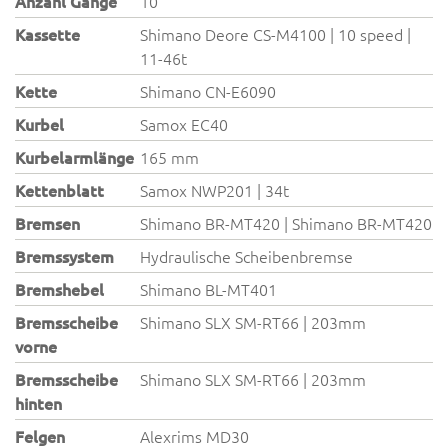
Anzahl Gänge
10
Kassette
Shimano Deore CS-M4100 | 10 speed |
11-46t
Kette
Shimano CN-E6090
Kurbel
Samox EC40
Kurbelarmlänge
165 mm
Kettenblatt
Samox NWP201 | 34t
Bremsen
Shimano BR-MT420 | Shimano BR-MT420
Bremssystem
Hydraulische Scheibenbremse
Bremshebel
Shimano BL-MT401
Bremsscheibe
Shimano SLX SM-RT66 | 203mm
vorne
Bremsscheibe
Shimano SLX SM-RT66 | 203mm
hinten
Felgen
Alexrims MD30