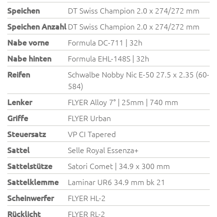
Speichen
DT Swiss Champion 2.0 x 274/272 mm
Speichen Anzahl
DT Swiss Champion 2.0 x 274/272 mm
Nabe vorne
Formula DC-711 | 32h
Nabe hinten
Formula EHL-148S | 32h
Reifen
Schwalbe Nobby Nic E-50 27.5 x 2.35 (60-
584)
Lenker
FLYER Alloy 7° | 25mm | 740 mm
Griffe
FLYER Urban
Steuersatz
VP CI Tapered
Sattel
Selle Royal Essenza+
Sattelstütze
Satori Comet | 34.9 x 300 mm
Sattelklemme
Laminar UR6 34.9 mm bk 21
Scheinwerfer
FLYER HL-2
Rücklicht
FLYER RL-2