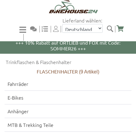
Lieferland wählen:
+++ 5% Rabatt auf WOOM Bikes und Zubehör mit
Code: WOOM5 +++
+++ 10% Rabatt auf ORTLIEB und FOX mit Code:
SOMMER26 +++
Trinkflaschen & Flaschenhalter
FLASCHENHALTER
(9
Artikel)
Fahrräder
E-Bikes
Anhänger
MTB & Trekking Teile