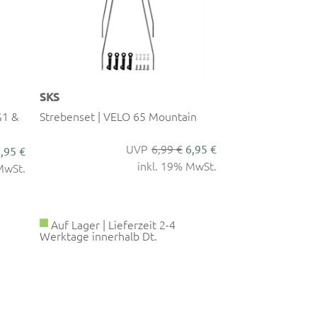
SKS
SKS
G1 &
Strebenset | VELO 65 Mountain
Streben | VELO 
Hinterrad
6,99 €
6,95 €
,95 €
inkl. 19% MwSt.
MwSt.
Auf Lager | Lieferzeit 2-4
Nicht Verfügba
Werktage innerhalb Dt.