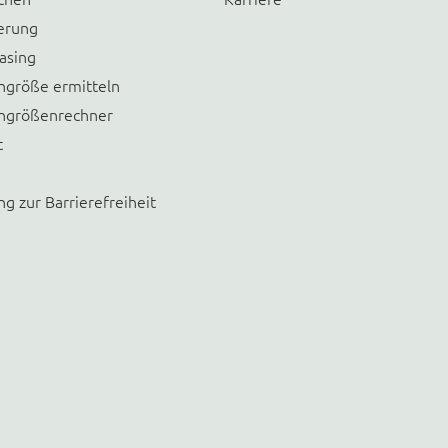
erung
asing
größe ermitteln
größenrechner
t
ng zur Barrierefreiheit