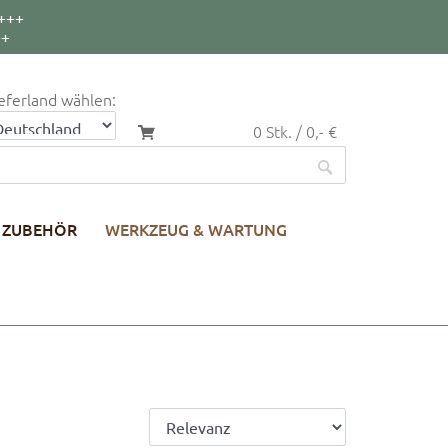
+++
++
eferland wählen:
0 Stk. / 0,- €
ZUBEHÖR
WERKZEUG & WARTUNG