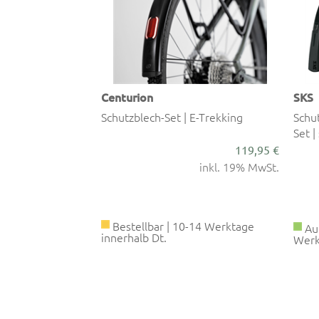
Centurion
SKS
o 65 MOUNTAIN
Schutzblech-Set | E-Trekking
Schu
Set |
119,95 €
10,99 €
6,95 €
inkl. 19% MwSt.
inkl. 19% MwSt.
Bestellbar | 10-14 Werktage
Auf
innerhalb Dt.
Werk