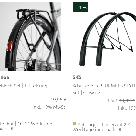
- 26%
rion
SKS
blech-Set | E-Trekking
Schutzblech BLUEMELS STYLE
Set | schwarz
119,95 €
44,99 €
inkl. 19% MwSt.
inkl. 1
ellbar | 10-14 Werktage
Auf Lager | Lieferzeit 2-4
alb Dt.
Werktage innerhalb Dt.