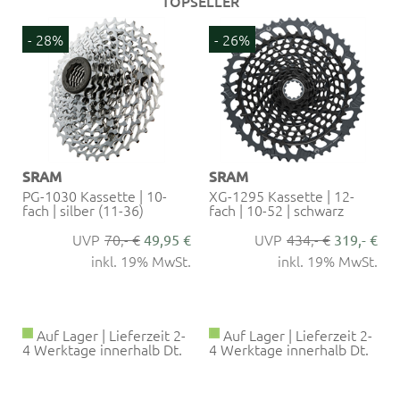
TOPSELLER
- 28%
- 26%
SRAM
SRAM
PG-1030 Kassette | 10-
XG-1295 Kassette | 12-
fach | silber (11-36)
fach | 10-52 | schwarz
70,- €
434,- €
€
49,95 €
319,- €
.
inkl. 19% MwSt.
inkl. 19% MwSt.
Auf Lager | Lieferzeit 2-
Auf Lager | Lieferzeit 2-
4 Werktage innerhalb Dt.
4 Werktage innerhalb Dt.