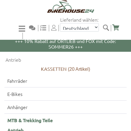
Lieferland wählen:
+++ 5% Rabatt auf WOOM Bikes und Zubehör mit
Code: WOOM5 +++
+++ 10% Rabatt auf ORTLIEB und FOX mit Code:
SOMMER26 +++
Antrieb
KASSETTEN
(20
Artikel)
Fahrräder
E-Bikes
Anhänger
MTB & Trekking Teile
Antrieb