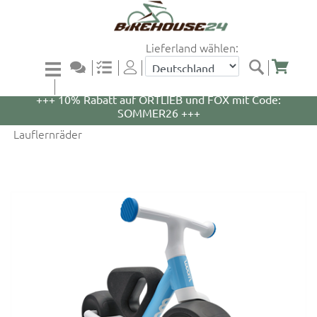
Lieferland wählen:
+++ 5% Rabatt auf WOOM Bikes und Zubehör mit
Code: WOOM5 +++
+++ 10% Rabatt auf ORTLIEB und FOX mit Code:
SOMMER26 +++
Lauflernräder