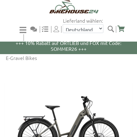
Lieferland wählen:
+++ 5% Rabatt auf WOOM Bikes und Zubehör mit
Code: WOOM5 +++
+++ 10% Rabatt auf ORTLIEB und FOX mit Code:
SOMMER26 +++
E-Gravel Bikes