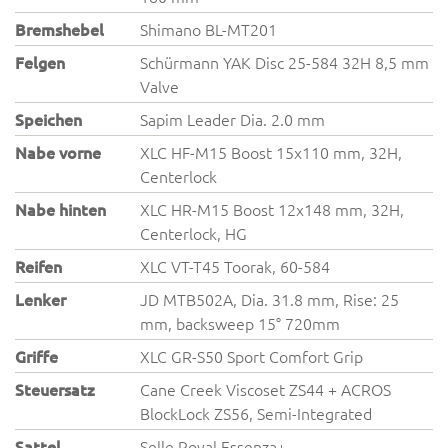
Bremshebel
Shimano BL-MT201
Felgen
Schürmann YAK Disc 25-584 32H 8,5 mm
Valve
Speichen
Sapim Leader Dia. 2.0 mm
Nabe vorne
XLC HF-M15 Boost 15x110 mm, 32H,
Centerlock
Nabe hinten
XLC HR-M15 Boost 12x148 mm, 32H,
Centerlock, HG
Reifen
XLC VT-T45 Toorak, 60-584
Lenker
JD MTB502A, Dia. 31.8 mm, Rise: 25
mm, backsweep 15° 720mm
Griffe
XLC GR-S50 Sport Comfort Grip
Steuersatz
Cane Creek Viscoset ZS44 + ACROS
BlockLock ZS56, Semi-Integrated
Sattel
Selle Royal Essenza+