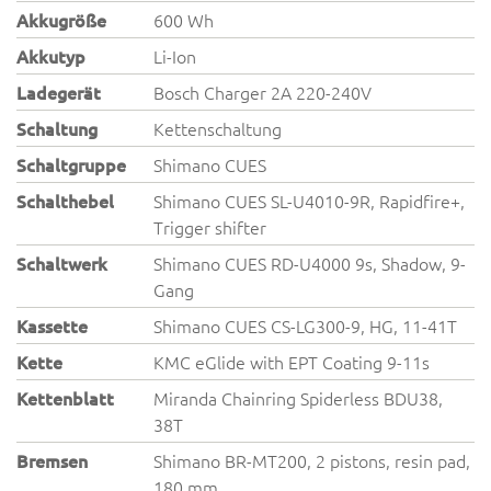
Akkugröße
600 Wh
Akkutyp
Li-Ion
Ladegerät
Bosch Charger 2A 220-240V
Schaltung
Kettenschaltung
Schaltgruppe
Shimano CUES
Schalthebel
Shimano CUES SL-U4010-9R, Rapidfire+,
Trigger shifter
Schaltwerk
Shimano CUES RD-U4000 9s, Shadow, 9-
Gang
Kassette
Shimano CUES CS-LG300-9, HG, 11-41T
Kette
KMC eGlide with EPT Coating 9-11s
Kettenblatt
Miranda Chainring Spiderless BDU38,
38T
Bremsen
Shimano BR-MT200, 2 pistons, resin pad,
180 mm