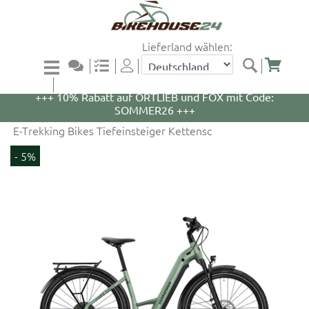
Lieferland wählen:
+++ 5% Rabatt auf WOOM Bikes und Zubehör mit
Code: WOOM5 +++
+++ 10% Rabatt auf ORTLIEB und FOX mit Code:
SOMMER26 +++
E-Trekking Bikes Tiefeinsteiger Kettensc
- 5%