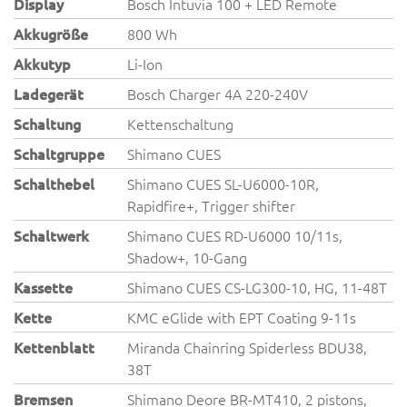
Display
Bosch Intuvia 100 + LED Remote
Akkugröße
800 Wh
Akkutyp
Li-Ion
Ladegerät
Bosch Charger 4A 220-240V
Schaltung
Kettenschaltung
Schaltgruppe
Shimano CUES
Schalthebel
Shimano CUES SL-U6000-10R,
Rapidfire+, Trigger shifter
Schaltwerk
Shimano CUES RD-U6000 10/11s,
Shadow+, 10-Gang
Kassette
Shimano CUES CS-LG300-10, HG, 11-48T
Kette
KMC eGlide with EPT Coating 9-11s
Kettenblatt
Miranda Chainring Spiderless BDU38,
38T
Bremsen
Shimano Deore BR-MT410, 2 pistons,