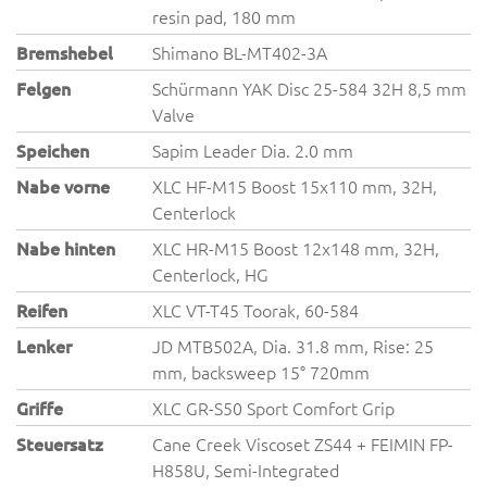
resin pad, 180 mm
Bremshebel
Shimano BL-MT402-3A
Felgen
Schürmann YAK Disc 25-584 32H 8,5 mm
Valve
Speichen
Sapim Leader Dia. 2.0 mm
Nabe vorne
XLC HF-M15 Boost 15x110 mm, 32H,
Centerlock
Nabe hinten
XLC HR-M15 Boost 12x148 mm, 32H,
Centerlock, HG
Reifen
XLC VT-T45 Toorak, 60-584
Lenker
JD MTB502A, Dia. 31.8 mm, Rise: 25
mm, backsweep 15° 720mm
Griffe
XLC GR-S50 Sport Comfort Grip
Steuersatz
Cane Creek Viscoset ZS44 + FEIMIN FP-
H858U, Semi-Integrated