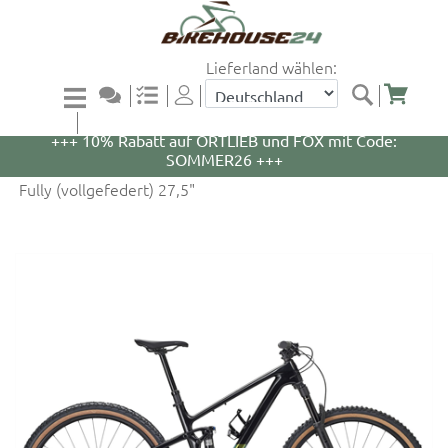
Lieferland wählen:
+++ 5% Rabatt auf WOOM Bikes und Zubehör mit
Code: WOOM5 +++
+++ 10% Rabatt auf ORTLIEB und FOX mit Code:
SOMMER26 +++
Fully (vollgefedert) 27,5"