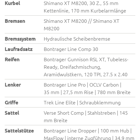
Kurbel
Shimano XT M8200, 30 Z., 55 mm
Kettenlinie, 170 mm Kurbelarmlänge
Bremsen
Shimano XT M8200 // Shimano XT
M8200
Bremssystem
Hydraulische Scheibenbremse
Laufradsatz
Bontrager Line Comp 30
Reifen
Bontrager Gunnison RSL XT, Tubeless-
Ready, Dreifachmischung,
Aramidwulstkern, 120 TPI, 27.5 x 2.40
Lenker
Bontrager Line Pro | OCLV Carbon |
35 mm | 27,5 mm Rise | 780 mm Breite
Griffe
Trek Line Elite | Schraubklemmung
Sattel
Verse Short Comp | Stahlstreben | 145
mm Breite
Sattelstütze
Bontrager Line Dropper | 100 mm Hub |
MaxFlow | interne Zugführung | 34,9 mm