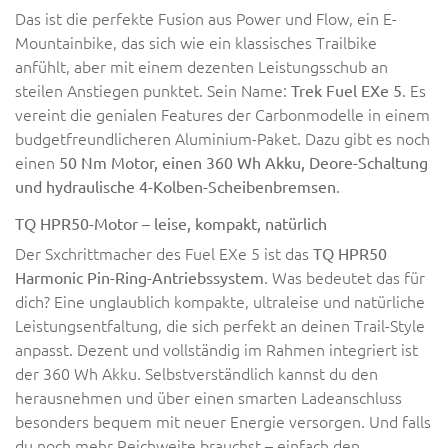
Das ist die perfekte Fusion aus Power und Flow, ein E-
Mountainbike, das sich wie ein klassisches Trailbike
anfühlt, aber mit einem dezenten Leistungsschub an
steilen Anstiegen punktet. Sein Name:
. Es
Trek Fuel EXe 5
vereint die genialen Features der Carbonmodelle in einem
budgetfreundlicheren Aluminium-Paket. Dazu gibt es noch
einen
50 Nm Motor, einen 360 Wh Akku, Deore-Schaltung
.
und hydraulische 4-Kolben-Scheibenbremsen
TQ HPR50-Motor – leise, kompakt, natürlich
Der Sxchrittmacher des Fuel EXe 5 ist das
TQ HPR50
. Was bedeutet das für
Harmonic Pin-Ring-Antriebssystem
dich? Eine unglaublich kompakte, ultraleise und natürliche
Leistungsentfaltung, die sich perfekt an deinen Trail-Style
anpasst. Dezent und vollständig im Rahmen integriert ist
der 360 Wh Akku. Selbstverständlich kannst du den
herausnehmen und über einen smarten Ladeanschluss
besonders bequem mit neuer Energie versorgen. Und falls
du noch mehr Reichweite brauchst – einfach den