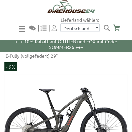
Lieferland wählen:
+++ 5% Rabatt auf WOOM Bikes und Zubehör mit
Code: WOOM5 +++
+++ 10% Rabatt auf ORTLIEB und FOX mit Code:
SOMMER26 +++
E-Fully (vollgefedert) 29"
- 9%