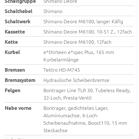
Schaltgruppe
Shimano Deore
Schalthebel
Shimano
Schaltwerk
Shimano Deore M6100, langer Käfig
Kassette
Shimano Deore M6100, 10-51 Z., 12fach
Kette
Shimano Deore M6100, 12fach
Kurbel
e*thirteen e*spec Plus, 165 mm
Kurbelarmlänge
Bremsen
Tektro HD-M745
Bremssystem
Hydraulische Scheibenbremse
Felgen
Bontrager Line TLR 30, Tubeless Ready,
32-Loch, Presta-Ventil
Nabe vorne
Bontrager, gedichtetes Lager,
Aluminiumachse, 6-Loch-
Scheibenaufnahme, Boost110, 15 mm
Steckachse