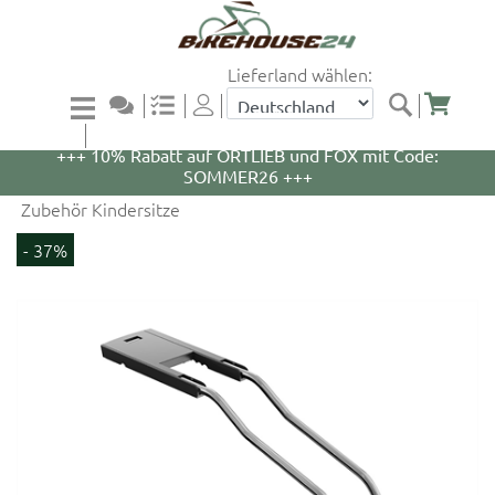
Lieferland wählen:
+++ 5% Rabatt auf WOOM Bikes und Zubehör mit
Code: WOOM5 +++
+++ 10% Rabatt auf ORTLIEB und FOX mit Code:
SOMMER26 +++
Zubehör Kindersitze
- 37%