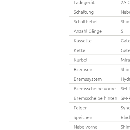
Ladegerät
2A C
Schaltung
Nab
Schalthebel
Shim
Anzahl Gänge
5
Kassette
Gat
Kette
Gat
Kurbel
Mir
Bremsen
Shi
Bremssystem
Hydr
Bremsscheibe vorne
SM-
Bremsscheibe hinten
SM-
Felgen
Sync
Speichen
Blac
Nabe vorne
Shi