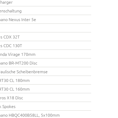
harger
enschaltung
ano Nexus Inter 5e
es CDX 32T
es CDC 130T
anda Virage 170mm
mano BR-MT200 Disc
aulische Scheibenbremse
RT30 CL 180mm
RT30 CL 160mm
ros X18 Disc
k Spokes
mano HBQC400B58LL, 5x100mm