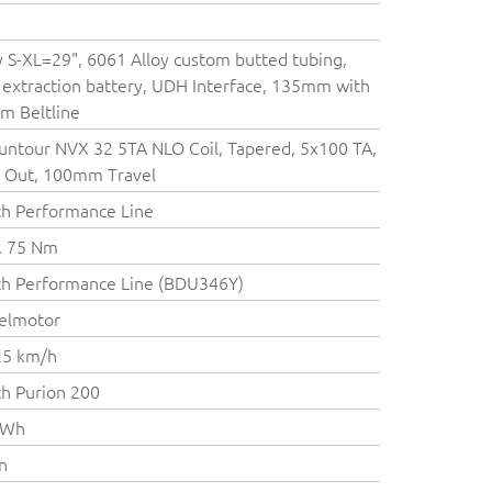
y S-XL=29", 6061 Alloy custom butted tubing,
 extraction battery, UDH Interface, 135mm with
m Beltline
untour NVX 32 5TA NLO Coil, Tapered, 5x100 TA,
 Out, 100mm Travel
h Performance Line
. 75 Nm
h Performance Line (BDU346Y)
elmotor
25 km/h
h Purion 200
 Wh
on