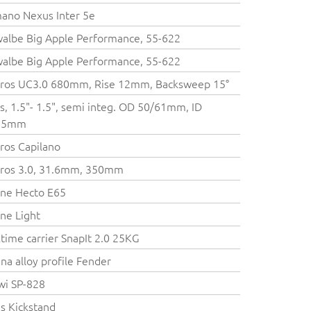
ano Nexus Inter 5e
albe Big Apple Performance, 55-622
albe Big Apple Performance, 55-622
cros UC3.0 680mm, Rise 12mm, Backsweep 15°
s, 1.5"- 1.5", semi integ. OD 50/61mm, ID
55mm
ros Capilano
cros 3.0, 31.6mm, 350mm
ne Hecto E65
ne Light
time carrier SnapIt 2.0 25KG
na alloy profile Fender
wi SP-828
s Kickstand