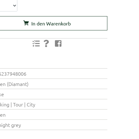
In den Warenkorb
6237948006
en (Diamant)
ke
king | Tour | City
ren
ight grey