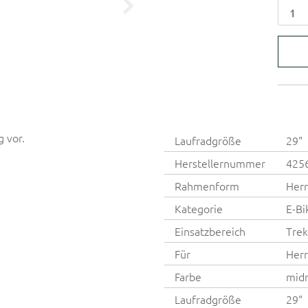
g vor.
Laufradgröße
29"
Herstellernummer
425
Rahmenform
Herr
Kategorie
E-Bi
Einsatzbereich
Trek
Für
Her
Farbe
midn
Laufradgröße
29"