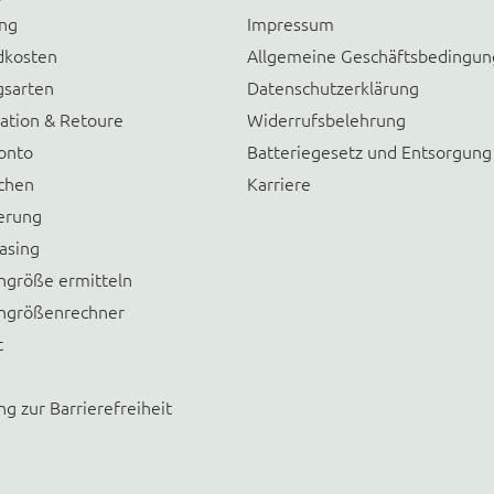
ung
Impressum
dkosten
Allgemeine Geschäftsbedingu
gsarten
Datenschutzerklärung
ation & Retoure
Widerrufsbelehrung
onto
Batteriegesetz und Entsorgung
chen
Karriere
erung
asing
größe ermitteln
größenrechner
t
ng zur Barrierefreiheit