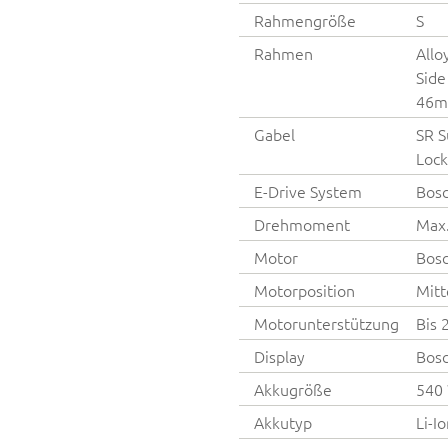
Rahmengröße
S
Rahmen
Allo
Side
46m
Gabel
SR S
Lock
E-Drive System
Bosc
Drehmoment
Max
Motor
Bosc
Motorposition
Mitt
Motorunterstützung
Bis 
Display
Bosc
Akkugröße
540
Akkutyp
Li-I