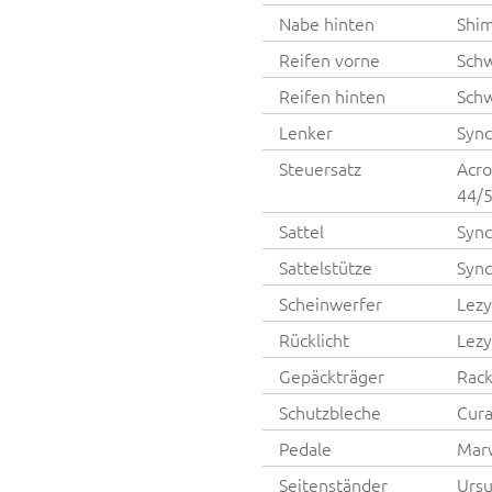
Nabe hinten
Shim
Reifen vorne
Schw
Reifen hinten
Schw
Lenker
Syn
Steuersatz
Acro
44/
Sattel
Sync
Sattelstütze
Syn
Scheinwerfer
Lezy
Rücklicht
Lezy
Gepäckträger
Rack
Schutzbleche
Cura
Pedale
Mar
Seitenständer
Ursu