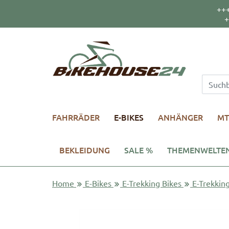
++
+
FAHRRÄDER
E-BIKES
ANHÄNGER
MT
BEKLEIDUNG
SALE %
THEMENWELTE
Home
E-Bikes
E-Trekking Bikes
E-Trekkin