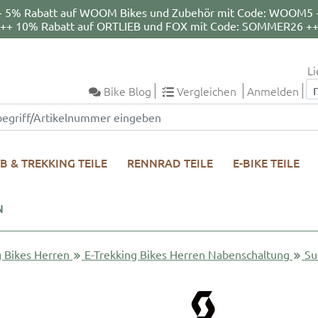
+ 5% Rabatt auf WOOM Bikes und Zubehör mit Code: WOOM5 
++ 10% Rabatt auf ORTLIEB und FOX mit Code: SOMMER26 +
Li
Bike Blog
Vergleichen
Anmelden
B & TREKKING TEILE
RENNRAD TEILE
E-BIKE TEILE
N
g Bikes Herren
E-Trekking Bikes Herren Nabenschaltung
Su