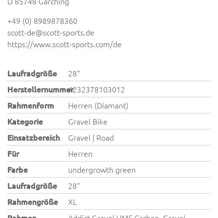
D 85748 Garching
+49 (0) 8989878360
scott-de@scott-sports.de
https://www.scott-sports.com/de
Laufradgröße
28"
Herstellernummer
4232378103012
Rahmenform
Herren (Diamant)
Kategorie
Gravel Bike
Einsatzbereich
Gravel | Road
Für
Herren
Farbe
undergrowth green
Laufradgröße
28"
Rahmengröße
XL
Rahmen
Addict Gravel HMF Carbon, Gravel