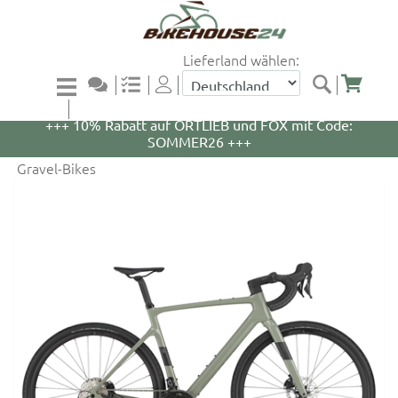
Lieferland wählen:
+++ 5% Rabatt auf WOOM Bikes und Zubehör mit
Code: WOOM5 +++
+++ 10% Rabatt auf ORTLIEB und FOX mit Code:
SOMMER26 +++
Gravel-Bikes