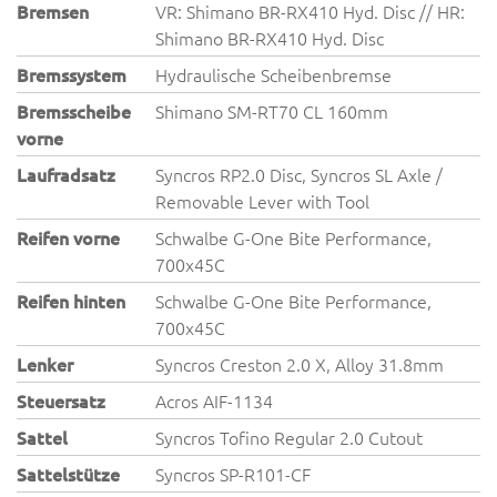
Bremsen
VR: Shimano BR-RX410 Hyd. Disc // HR:
Shimano BR-RX410 Hyd. Disc
Bremssystem
Hydraulische Scheibenbremse
Bremsscheibe
Shimano SM-RT70 CL 160mm
vorne
Laufradsatz
Syncros RP2.0 Disc, Syncros SL Axle /
Removable Lever with Tool
Reifen vorne
Schwalbe G-One Bite Performance,
700x45C
Reifen hinten
Schwalbe G-One Bite Performance,
700x45C
Lenker
Syncros Creston 2.0 X, Alloy 31.8mm
Steuersatz
Acros AIF-1134
Sattel
Syncros Tofino Regular 2.0 Cutout
Sattelstütze
Syncros SP-R101-CF