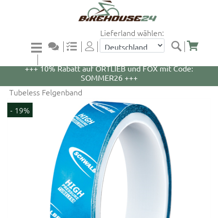
Lieferland wählen:
+++ 5% Rabatt auf WOOM Bikes und Zubehör mit
Code: WOOM5 +++
+++ 10% Rabatt auf ORTLIEB und FOX mit Code:
SOMMER26 +++
Tubeless Felgenband
- 19%