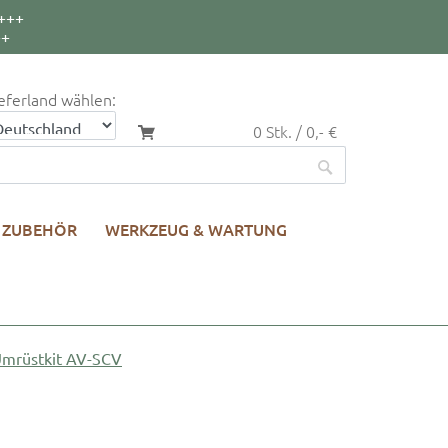
+++
++
eferland wählen:
0 Stk. / 0,- €
ZUBEHÖR
WERKZEUG & WARTUNG
| Umrüstkit AV-SCV