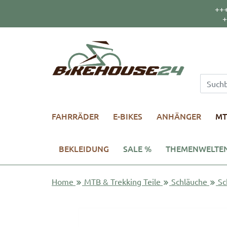
++
+
FAHRRÄDER
E-BIKES
ANHÄNGER
MT
BEKLEIDUNG
SALE %
THEMENWELTE
Home
MTB & Trekking Teile
Schläuche
Sc