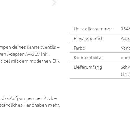
Herstellernummer
354
Einsatzbereich
Auto
mpen deines Fahrradventils –
Farbe
Vent
ven Adapter AV-SCV inkl.
Kompatibilität
nur 
tibel mit dem modernen Clik
Lieferumfang
Schw
(1x 
gt das Aufpumpen per Klick –
mständliches Handhaben mehr,