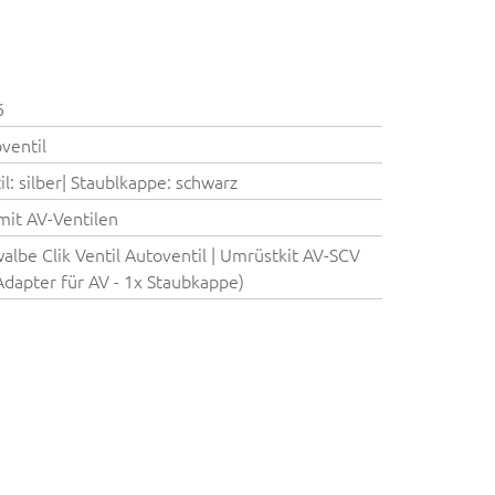
6
ventil
il: silber| Staublkappe: schwarz
mit AV-Ventilen
albe Clik Ventil Autoventil | Umrüstkit AV-SCV
Adapter für AV - 1x Staubkappe)