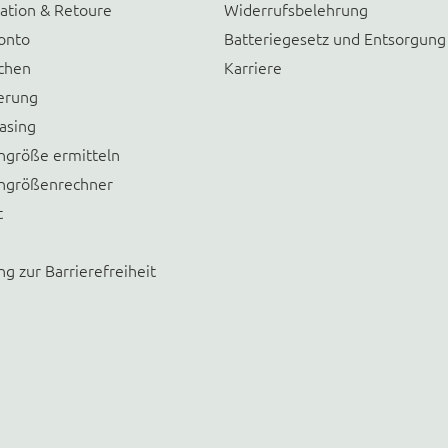
ation & Retoure
Widerrufsbelehrung
onto
Batteriegesetz und Entsorgung
chen
Karriere
erung
asing
größe ermitteln
größenrechner
t
ng zur Barrierefreiheit