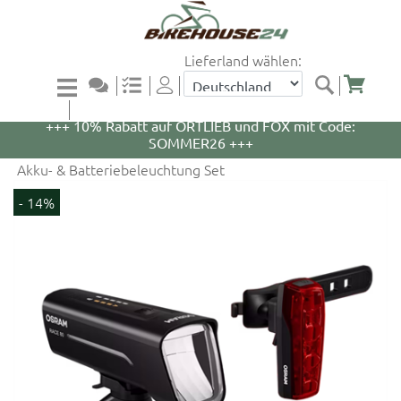
Lieferland wählen:
+++ 5% Rabatt auf WOOM Bikes und Zubehör mit
Code: WOOM5 +++
+++ 10% Rabatt auf ORTLIEB und FOX mit Code:
SOMMER26 +++
Akku- & Batteriebeleuchtung Set
- 14%