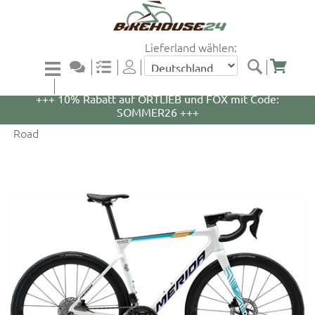
Lieferland wählen:
+++ 5% Rabatt auf WOOM Bikes und Zubehör mit
Code: WOOM5 +++
+++ 10% Rabatt auf ORTLIEB und FOX mit Code:
SOMMER26 +++
Road