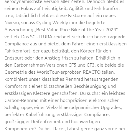
aerodynamischste Version aller Zeiten. Dennoch bleibt es
seinem Fokus auf Leichtigkeit, Agilität und Fahrkomfort
treu, tatsächlich hebt es diese Faktoren auf ein neues
Niveau, sodass Cycling Weekly ihm die begehrte
Auszeichnung „Best Value Race Bike of the Year 2024”
verlieh. Das SCULTURA zeichnet sich durch hervorragende
Compliance aus und bietet dem Fahrer einen erstklassigen
Fahrkomfort, der dazu beiträgt, den Körper für den
Endspurt oder den Anstieg frisch zu halten. Erhältlich in
den Carbonrahmen-Versionen CF5 und CF3, die beide die
Geometrie des WorldTour-erprobten REACTO teilen,
kombiniert unser klassisches Rennrad herausragenden
Komfort mit einer blitzschnellen Beschleunigung und
erstklassigen Klettereigenschaften. Du suchst ein leichtes
Carbon-Rennrad mit einer hochpräzisen elektronischen
Schaltgruppe, einer Vielzahl aerodynamischer Upgrades,
perfekter Kabelführung, erstklassiger Compliance,
großzügiger Reifenfreiheit und hochwertigen
Komponenten? Du bist Racer, fährst gerne ganz vorne bei