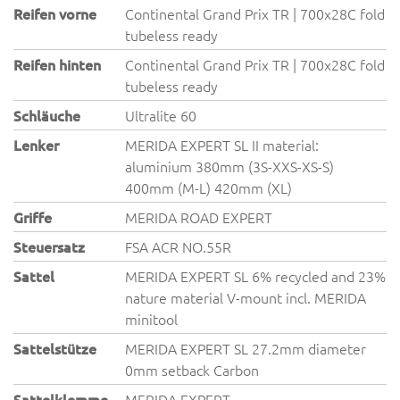
Reifen vorne
Continental Grand Prix TR | 700x28C fold
tubeless ready
Reifen hinten
Continental Grand Prix TR | 700x28C fold
tubeless ready
Schläuche
Ultralite 60
Lenker
MERIDA EXPERT SL II material:
aluminium 380mm (3S-XXS-XS-S)
400mm (M-L) 420mm (XL)
Griffe
MERIDA ROAD EXPERT
Steuersatz
FSA ACR NO.55R
Sattel
MERIDA EXPERT SL 6% recycled and 23%
nature material V-mount incl. MERIDA
minitool
Sattelstütze
MERIDA EXPERT SL 27.2mm diameter
0mm setback Carbon
Sattelklemme
MERIDA EXPERT