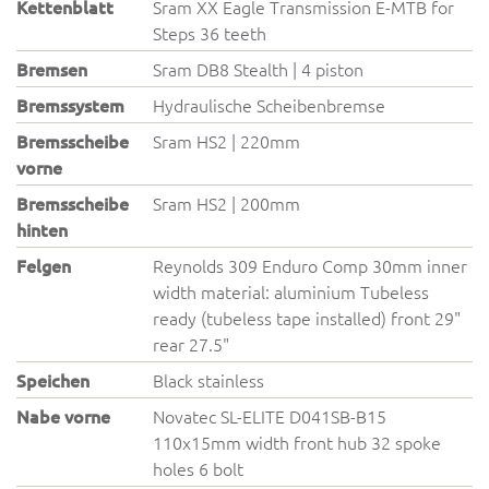
Kettenblatt
Sram XX Eagle Transmission E-MTB for
Steps 36 teeth
Bremsen
Sram DB8 Stealth | 4 piston
Bremssystem
Hydraulische Scheibenbremse
Bremsscheibe
Sram HS2 | 220mm
vorne
Bremsscheibe
Sram HS2 | 200mm
hinten
Felgen
Reynolds 309 Enduro Comp 30mm inner
width material: aluminium Tubeless
ready (tubeless tape installed) front 29"
rear 27.5"
Speichen
Black stainless
Nabe vorne
Novatec SL-ELITE D041SB-B15
110x15mm width front hub 32 spoke
holes 6 bolt