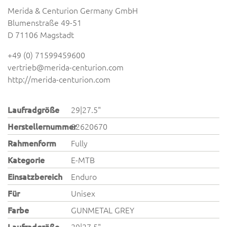
Merida & Centurion Germany GmbH
Blumenstraße 49-51
D 71106 Magstadt
+49 (0) 71599459600
vertrieb@merida-centurion.com
http://merida-centurion.com
Laufradgröße
29|27.5"
Herstellernummer
82620670
Rahmenform
Fully
Kategorie
E-MTB
Einsatzbereich
Enduro
Für
Unisex
Farbe
GUNMETAL GREY
Laufradgröße
29|27.5"