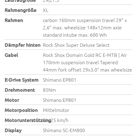
Rahmengröße
XL
Rahmen
carbon 160mm suspension travel 29” x
2,6” max. wheelsize 148x12mm axle
standard intube max. 600 Wh
Dämpfer hinten
Rock Shox Super Deluxe Select
Gabel
Rock Shox Domain Gold RC E-MTB | Air
170mm suspension travel Tapered
44mm fork offset 29x3.0" max wheelsize
E-Drive System
Shimano EP801
Drehmoment
85Nm
Motor
Shimano EP801
Motorposition
Mittelmotor
Motorunterstützung
Bis 25 km/h
Display
Shimano SC-EM800