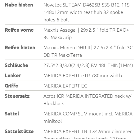
Nabe hinten
Novatec SL-TEAM D462SB-S3S-B12-11S
148x12mm width rear hub 32 spoke
holes 6 bolt
Reifen vorne
Maxxis Assegai | 29x2.5 " fold TR EXO+
3C MaxxGrip
Reifen hinten
Maxxis Minion DHR II | 27.5x2.4 " fold 3C
DD TR MaxxTerra
Schläuche
27.5*2.3/3.0(2.4/2.8) F.V 48L THIN(1MM)
Lenker
MERIDA EXPERT eTR 780mm width
Griffe
MERIDA EXPERT EC
Steuersatz
Acros ICR MERIDA INTEGRATED neck w/
Blocklock
Sattel
MERIDA COMP SL V-mount incl. MERIDA
minitool
Sattelstütze
MERIDA EXPERT TR II 34.9mm diameter
0mm setback travel seatpost: 125mm