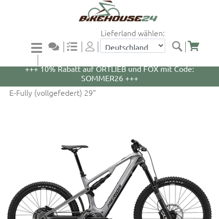
Lieferland wählen:
+++ 5% Rabatt auf WOOM Bikes und Zubehör mit
Code: WOOM5 +++
+++ 10% Rabatt auf ORTLIEB und FOX mit Code:
SOMMER26 +++
E-Fully (vollgefedert) 29"