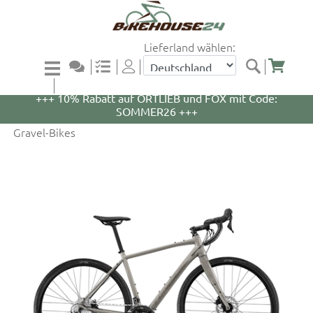
Lieferland wählen:
+++ 5% Rabatt auf WOOM Bikes und Zubehör mit
Code: WOOM5 +++
+++ 10% Rabatt auf ORTLIEB und FOX mit Code:
SOMMER26 +++
Gravel-Bikes