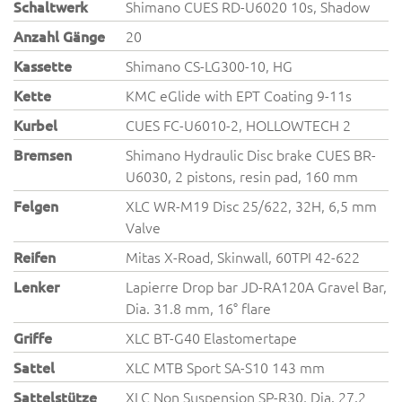
Schaltwerk
Shimano CUES RD-U6020 10s, Shadow
Anzahl Gänge
20
Kassette
Shimano CS-LG300-10, HG
Kette
KMC eGlide with EPT Coating 9-11s
Kurbel
CUES FC-U6010-2, HOLLOWTECH 2
Bremsen
Shimano Hydraulic Disc brake CUES BR-
U6030, 2 pistons, resin pad, 160 mm
Felgen
XLC WR-M19 Disc 25/622, 32H, 6,5 mm
Valve
Reifen
Mitas X-Road, Skinwall, 60TPI 42-622
Lenker
Lapierre Drop bar JD-RA120A Gravel Bar,
Dia. 31.8 mm, 16° flare
Griffe
XLC BT-G40 Elastomertape
Sattel
XLC MTB Sport SA-S10 143 mm
Sattelstütze
XLC Non Suspension SP-R30, Dia. 27.2