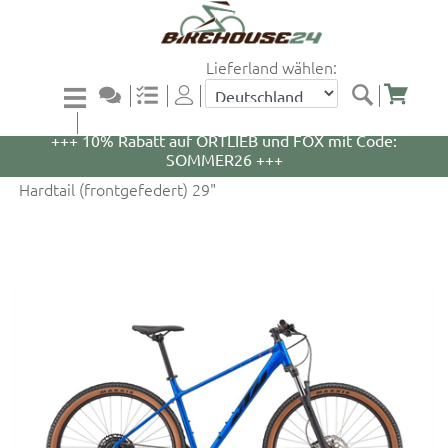
Lieferland wählen:
+++ 5% Rabatt auf WOOM Bikes und Zubehör mit
Code: WOOM5 +++
+++ 10% Rabatt auf ORTLIEB und FOX mit Code:
SOMMER26 +++
Hardtail (frontgefedert) 29"