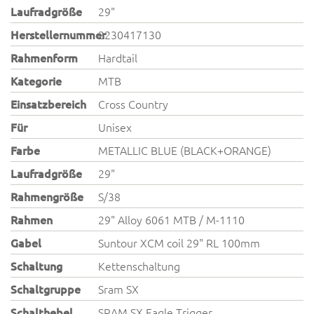
Laufradgröße
29"
Herstellernummer
2230417130
Rahmenform
Hardtail
Kategorie
MTB
Einsatzbereich
Cross Country
Für
Unisex
Farbe
METALLIC BLUE (BLACK+ORANGE)
Laufradgröße
29"
Rahmengröße
S/38
Rahmen
29" Alloy 6061 MTB / M-1110
Gabel
Suntour XCM coil 29" RL 100mm
Schaltung
Kettenschaltung
Schaltgruppe
Sram SX
Schalthebel
SRAM SX Eagle Trigger