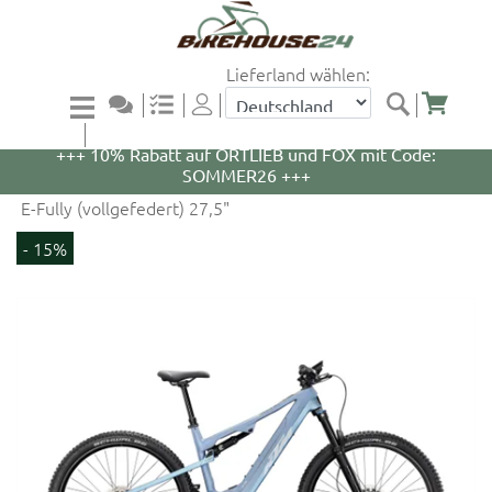
Lieferland wählen:
+++ 5% Rabatt auf WOOM Bikes und Zubehör mit
Code: WOOM5 +++
+++ 10% Rabatt auf ORTLIEB und FOX mit Code:
SOMMER26 +++
E-Fully (vollgefedert) 27,5"
- 15%