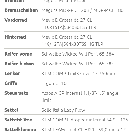
Bremsen
Magura MT5 4-Piston
Bremsscheiben
Magura MDR-P CL 203 / MDR-P CL 180
Vorderrad
Mavic E-Crossride 27 CL
110x15TA|584x30TSS TLR
Hinterrad
Mavic E-Crossride 27 CL
148/12TA|584x30TSS HG TLR
Reifen vorne
Schwalbe Wicked Will Perf. 65-584
Reifen hinten
Schwalbe Wicked Will Perf. 65-584
Lenker
KTM COMP Trail35 rizer15 760mm
Griffe
Ergon GE10
Steuersatz
Acros AICR internal 1.1/8"-1.5" angle
limit
Sattel
Selle Italia Lady Flow
Sattelstütze
KTM COMP II dropper internal 34.9 T:125
Sattelklemme
KTM TEAM Light CL-FJ21 - 39,0mm x 12