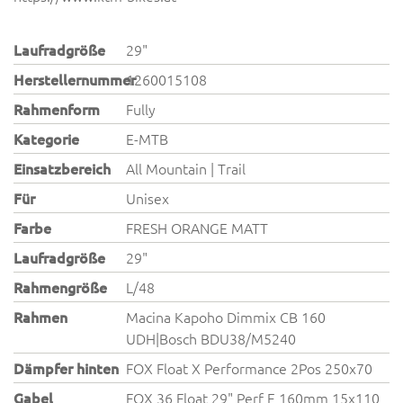
Laufradgröße
29"
Herstellernummer
1260015108
Rahmenform
Fully
Kategorie
E-MTB
Einsatzbereich
All Mountain | Trail
Für
Unisex
Farbe
FRESH ORANGE MATT
Laufradgröße
29"
Rahmengröße
L/48
Rahmen
Macina Kapoho Dimmix CB 160
UDH|Bosch BDU38/M5240
Dämpfer hinten
FOX Float X Performance 2Pos 250x70
Gabel
FOX 36 Float 29" Perf E 160mm 15x110