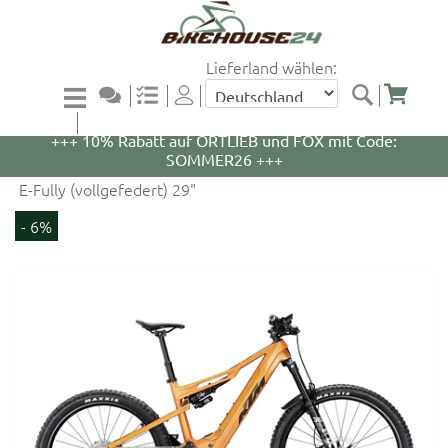
Lieferland wählen:
+++ 5% Rabatt auf WOOM Bikes und Zubehör mit
Code: WOOM5 +++
+++ 10% Rabatt auf ORTLIEB und FOX mit Code:
SOMMER26 +++
E-Fully (vollgefedert) 29"
- 6%