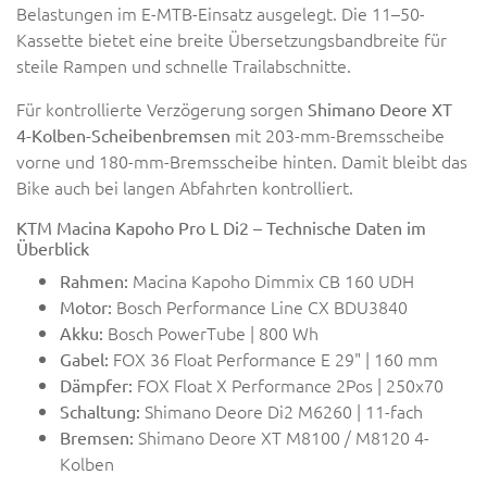
Belastungen im E-MTB-Einsatz ausgelegt. Die 11–50-
Kassette bietet eine breite Übersetzungsbandbreite für
steile Rampen und schnelle Trailabschnitte.
Für kontrollierte Verzögerung sorgen
Shimano Deore XT
mit 203-mm-Bremsscheibe
4-Kolben-Scheibenbremsen
vorne und 180-mm-Bremsscheibe hinten. Damit bleibt das
Bike auch bei langen Abfahrten kontrolliert.
KTM Macina Kapoho Pro L Di2 – Technische Daten im
Überblick
Macina Kapoho Dimmix CB 160 UDH
Rahmen:
Bosch Performance Line CX BDU3840
Motor:
Bosch PowerTube | 800 Wh
Akku:
FOX 36 Float Performance E 29" | 160 mm
Gabel:
FOX Float X Performance 2Pos | 250x70
Dämpfer:
Shimano Deore Di2 M6260 | 11-fach
Schaltung:
Shimano Deore XT M8100 / M8120 4-
Bremsen:
Kolben