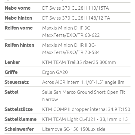
Nabe vorne
DT Swiss 370 CL 28H 110/15TA
Nabe hinten
DT Swiss 370 CL 28H 148/12 TA
Reifen vorne
Maxxis Minion DHF 3C-
MaxxTerra/EXO/TR 63-622
Reifen hinten
Maxxis Minion DHR II 3C-
MaxxTerra/EXO/TR 70-584
Lenker
KTM TEAM Trail35 rizer25 800mm
Griffe
Ergon GA20
Steuersatz
Acros AICR intern 1.1/8"-1.5" angle lim
Sattel
Selle San Marco Ground Short Open Fit
Narrow
Sattelstütze
KTM COMP II dropper internal 34.9 T:150
Sattelklemme
KTM TEAM Light CL-FJ21 - 38,1mm x 15
Scheinwerfer
Litemove SC-150 150Lux side