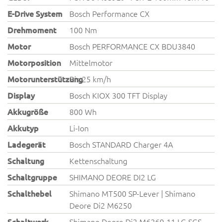
E-Drive System
Bosch Performance CX
Drehmoment
100 Nm
Motor
Bosch PERFORMANCE CX BDU3840
Motorposition
Mittelmotor
Motorunterstützung
Bis 25 km/h
Display
Bosch KIOX 300 TFT Display
Akkugröße
800 Wh
Akkutyp
Li-Ion
Ladegerät
Bosch STANDARD Charger 4A
Schaltung
Kettenschaltung
Schaltgruppe
SHIMANO DEORE DI2 LG
Schalthebel
Shimano MT500 SP-Lever | Shimano
Deore Di2 M6250
Schaltwerk
Shimano Deore Di2 M6260-11 LG SGS