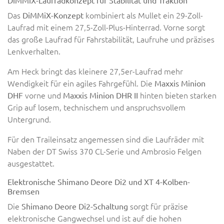
DiMMiX-Laufradkonzept für Stabilität und Traktion
Das
kombiniert als Mullet ein 29-Zoll-
DiMMiX-Konzept
Laufrad mit einem 27,5-Zoll-Plus-Hinterrad. Vorne sorgt
das große Laufrad für Fahrstabilität, Laufruhe und präzises
Lenkverhalten.
Am Heck bringt das kleinere 27,5er-Laufrad mehr
Wendigkeit für ein agiles Fahrgefühl. Die
Maxxis Minion
vorne und
hinten bieten starken
DHF
Maxxis Minion DHR II
Grip auf losem, technischem und anspruchsvollem
Untergrund.
Für den Traileinsatz angemessen sind die Laufräder mit
Naben der DT Swiss 370 CL-Serie und Ambrosio Felgen
ausgestattet.
Elektronische Shimano Deore Di2 und XT 4-Kolben-
Bremsen
Die
sorgt für präzise
Shimano Deore Di2-Schaltung
elektronische Gangwechsel und ist auf die hohen