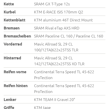
Kette
SRAM GX T-Type 12s
Kurbel
KTM E-RACE ISIS 170mm Q2
Kettenblatt
KTM aluminium 46T Direct Mount
Bremsen
SRAM Rival eTap AXS HRD
Bremsscheiben
SRAM Paceline CL 160 / Paceline CL 160
Vorderrad
Mavic Allroad SL 29 CL
100/12TA|622x25TSS TLR
Hinterrad
Mavic Allroad SL 29 CL
142/12TA|622x25TSS XD TLR
Reifen vorne
Continental Terra Speed TL 45-622
ProTection
Reifen hinten
Continental Terra Speed TL 45-622
ProTection
Lenker
KTM TEAM II Gravel 20°
Griffe
KTM tape