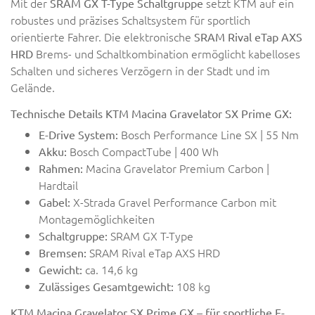
Mit der
setzt KTM auf ein
SRAM GX T-Type Schaltgruppe
robustes und präzises Schaltsystem für sportlich
orientierte Fahrer. Die elektronische
SRAM Rival eTap AXS
Brems- und Schaltkombination ermöglicht kabelloses
HRD
Schalten und sicheres Verzögern in der Stadt und im
Gelände.
Technische Details KTM Macina Gravelator SX Prime GX:
Bosch Performance Line SX | 55 Nm
E-Drive System:
Bosch CompactTube | 400 Wh
Akku:
Macina Gravelator Premium Carbon |
Rahmen:
Hardtail
X-Strada Gravel Performance Carbon mit
Gabel:
Montagemöglichkeiten
SRAM GX T-Type
Schaltgruppe:
SRAM Rival eTap AXS HRD
Bremsen:
ca. 14,6 kg
Gewicht:
108 kg
Zulässiges Gesamtgewicht:
KTM Macina Gravelator SX Prime GX – für sportliche E-