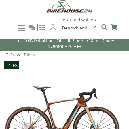
Lieferland wählen:
+++ 5% Rabatt auf WOOM Bikes und Zubehör mit
Code: WOOM5 +++
+++ 10% Rabatt auf ORTLIEB und FOX mit Code:
SOMMER26 +++
E-Gravel Bikes
- 10%