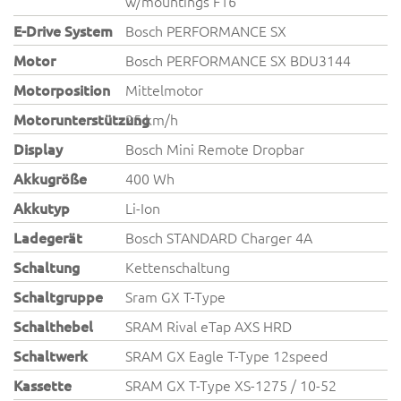
w/mountings F16
E-Drive System
Bosch PERFORMANCE SX
Motor
Bosch PERFORMANCE SX BDU3144
Motorposition
Mittelmotor
Motorunterstützung
25 km/h
Display
Bosch Mini Remote Dropbar
Akkugröße
400 Wh
Akkutyp
Li-Ion
Ladegerät
Bosch STANDARD Charger 4A
Schaltung
Kettenschaltung
Schaltgruppe
Sram GX T-Type
Schalthebel
SRAM Rival eTap AXS HRD
Schaltwerk
SRAM GX Eagle T-Type 12speed
Kassette
SRAM GX T-Type XS-1275 / 10-52