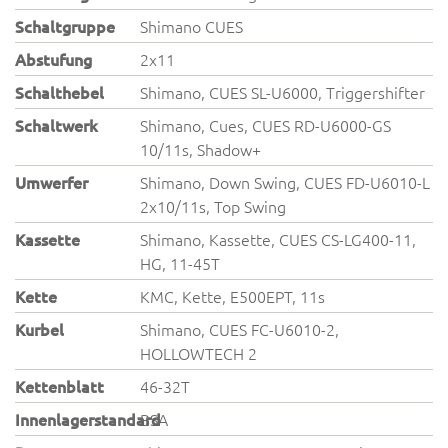
Schaltgruppe
Shimano CUES
Abstufung
2x11
Schalthebel
Shimano, CUES SL-U6000, Triggershifter
Schaltwerk
Shimano, Cues, CUES RD-U6000-GS
10/11s, Shadow+
Umwerfer
Shimano, Down Swing, CUES FD-U6010-L
2x10/11s, Top Swing
Kassette
Shimano, Kassette, CUES CS-LG400-11,
HG, 11-45T
Kette
KMC, Kette, E500EPT, 11s
Kurbel
Shimano, CUES FC-U6010-2,
HOLLOWTECH 2
Kettenblatt
46-32T
Innenlagerstandard
BSA