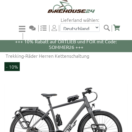
Lieferland wählen:
+++ 5% Rabatt auf WOOM Bikes und Zubehör mit
Code: WOOM5 +++
+++ 10% Rabatt auf ORTLIEB und FOX mit Code:
SOMMER26 +++
Trekking-Räder Herren Kettenschaltung
- 10%