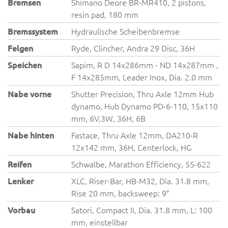
Bremsen
Shimano Deore BR-MR410, 2 pistons,
resin pad, 180 mm
Bremssystem
Hydraulische Scheibenbremse
Felgen
Ryde, Clincher, Andra 29 Disc, 36H
Speichen
Sapim, R D 14x286mm - ND 14x287mm ,
F 14x285mm, Leader Inox, Dia. 2.0 mm
Nabe vorne
Shutter Precision, Thru Axle 12mm Hub
dynamo, Hub Dynamo PD-6-110, 15x110
mm, 6V,3W, 36H, 6B
Nabe hinten
Fastace, Thru Axle 12mm, DA210-R
12x142 mm, 36H, Centerlock, HG
Reifen
Schwalbe, Marathon Efficiency, 55-622
Lenker
XLC, Riser-Bar, HB-M32, Dia. 31.8 mm,
Rise 20 mm, backsweep: 9°
Vorbau
Satori, Compact II, Dia. 31.8 mm, L: 100
mm, einstellbar