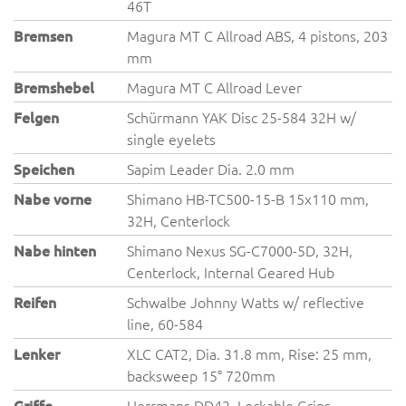
46T
Bremsen
Magura MT C Allroad ABS, 4 pistons, 203
mm
Bremshebel
Magura MT C Allroad Lever
Felgen
Schürmann YAK Disc 25-584 32H w/
single eyelets
Speichen
Sapim Leader Dia. 2.0 mm
Nabe vorne
Shimano HB-TC500-15-B 15x110 mm,
32H, Centerlock
Nabe hinten
Shimano Nexus SG-C7000-5D, 32H,
Centerlock, Internal Geared Hub
Reifen
Schwalbe Johnny Watts w/ reflective
line, 60-584
Lenker
XLC CAT2, Dia. 31.8 mm, Rise: 25 mm,
backsweep 15° 720mm
Griffe
Herrmans DD42, Lockable Grips