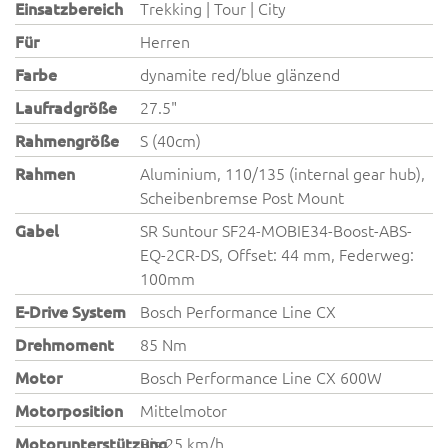
Einsatzbereich
Trekking | Tour | City
Für
Herren
Farbe
dynamite red/blue glänzend
Laufradgröße
27.5"
Rahmengröße
S (40cm)
Rahmen
Aluminium, 110/135 (internal gear hub),
Scheibenbremse Post Mount
Gabel
SR Suntour SF24-MOBIE34-Boost-ABS-
EQ-2CR-DS, Offset: 44 mm, Federweg:
100mm
E-Drive System
Bosch Performance Line CX
Drehmoment
85 Nm
Motor
Bosch Performance Line CX 600W
Motorposition
Mittelmotor
Motorunterstützung
Bis 25 km/h