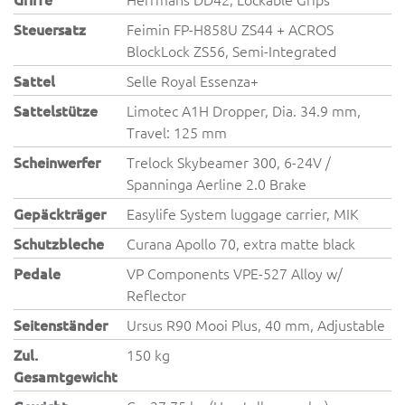
Steuersatz
Feimin FP-H858U ZS44 + ACROS
BlockLock ZS56, Semi-Integrated
Sattel
Selle Royal Essenza+
Sattelstütze
Limotec A1H Dropper, Dia. 34.9 mm,
Travel: 125 mm
Scheinwerfer
Trelock Skybeamer 300, 6-24V /
Spanninga Aerline 2.0 Brake
Gepäckträger
Easylife System luggage carrier, MIK
Schutzbleche
Curana Apollo 70, extra matte black
Pedale
VP Components VPE-527 Alloy w/
Reflector
Seitenständer
Ursus R90 Mooi Plus, 40 mm, Adjustable
Zul.
150 kg
Gesamtgewicht