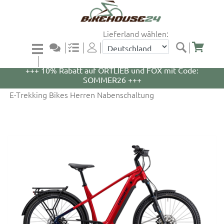
Lieferland wählen:
+++ 5% Rabatt auf WOOM Bikes und Zubehör mit
Code: WOOM5 +++
+++ 10% Rabatt auf ORTLIEB und FOX mit Code:
SOMMER26 +++
E-Trekking Bikes Herren Nabenschaltung