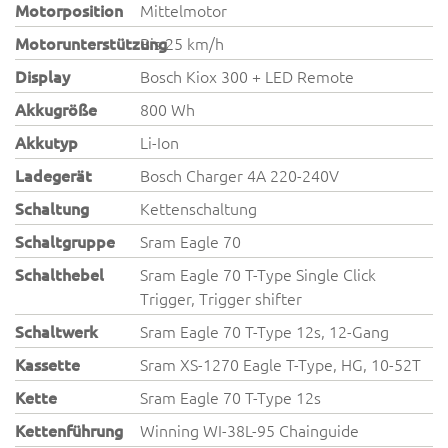
Motorposition
Mittelmotor
Motorunterstützung
Bis 25 km/h
Display
Bosch Kiox 300 + LED Remote
Akkugröße
800 Wh
Akkutyp
Li-Ion
Ladegerät
Bosch Charger 4A 220-240V
Schaltung
Kettenschaltung
Schaltgruppe
Sram Eagle 70
Schalthebel
Sram Eagle 70 T-Type Single Click
Trigger, Trigger shifter
Schaltwerk
Sram Eagle 70 T-Type 12s, 12-Gang
Kassette
Sram XS-1270 Eagle T-Type, HG, 10-52T
Kette
Sram Eagle 70 T-Type 12s
Kettenführung
Winning WI-38L-95 Chainguide