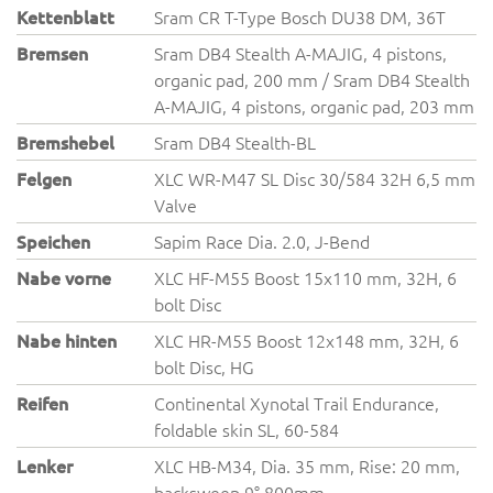
Kettenblatt
Sram CR T-Type Bosch DU38 DM, 36T
Bremsen
Sram DB4 Stealth A-MAJIG, 4 pistons,
organic pad, 200 mm / Sram DB4 Stealth
A-MAJIG, 4 pistons, organic pad, 203 mm
Bremshebel
Sram DB4 Stealth-BL
Felgen
XLC WR-M47 SL Disc 30/584 32H 6,5 mm
Valve
Speichen
Sapim Race Dia. 2.0, J-Bend
Nabe vorne
XLC HF-M55 Boost 15x110 mm, 32H, 6
bolt Disc
Nabe hinten
XLC HR-M55 Boost 12x148 mm, 32H, 6
bolt Disc, HG
Reifen
Continental Xynotal Trail Endurance,
foldable skin SL, 60-584
Lenker
XLC HB-M34, Dia. 35 mm, Rise: 20 mm,
backsweep 9° 800mm