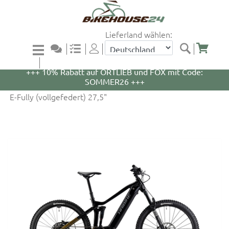
Lieferland wählen:
+++ 5% Rabatt auf WOOM Bikes und Zubehör mit
Code: WOOM5 +++
+++ 10% Rabatt auf ORTLIEB und FOX mit Code:
SOMMER26 +++
E-Fully (vollgefedert) 27,5"