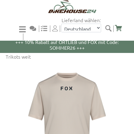
Lieferland wählen:
+++ 5% Rabatt auf WOOM Bikes und Zubehör mit
Code: WOOM5 +++
+++ 10% Rabatt auf ORTLIEB und FOX mit Code:
SOMMER26 +++
Trikots weit