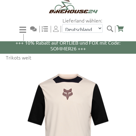
Lieferland wählen:
+++ 5% Rabatt auf WOOM Bikes und Zubehör mit
Code: WOOM5 +++
+++ 10% Rabatt auf ORTLIEB und FOX mit Code:
SOMMER26 +++
Trikots weit