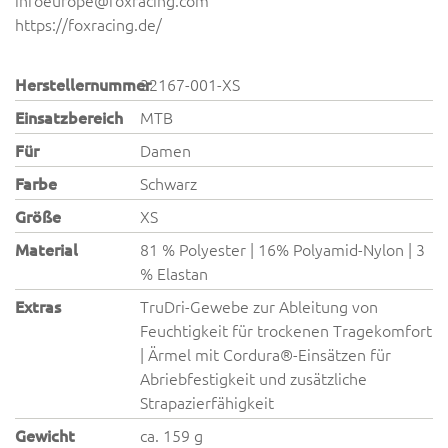
infoeurope@foxracing.com
https://foxracing.de/
Herstellernummer
32167-001-XS
Einsatzbereich
MTB
Für
Damen
Farbe
Schwarz
Größe
XS
Material
81 % Polyester | 16% Polyamid-Nylon | 3
% Elastan
Extras
TruDri-Gewebe zur Ableitung von
Feuchtigkeit für trockenen Tragekomfort
| Ärmel mit Cordura®-Einsätzen für
Abriebfestigkeit und zusätzliche
Strapazierfähigkeit
Gewicht
ca. 159 g