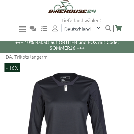
Lieferland wählen:
+++ 5% Rabatt auf WOOM Bikes und Zubehör mit
Code: WOOM5 +++
+++ 10% Rabatt auf ORTLIEB und FOX mit Code:
SOMMER26 +++
DA. Trikots langarm
- 16%