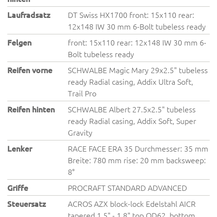
Laufradsatz
DT Swiss HX1700 front: 15x110 rear:
12x148 IW 30 mm 6-Bolt tubeless ready
Felgen
front: 15x110 rear: 12x148 IW 30 mm 6-
Bolt tubeless ready
Reifen vorne
SCHWALBE Magic Mary 29x2.5" tubeless
ready Radial casing, Addix Ultra Soft,
Trail Pro
Reifen hinten
SCHWALBE Albert 27.5x2.5" tubeless
ready Radial casing, Addix Soft, Super
Gravity
Lenker
RACE FACE ERA 35 Durchmesser: 35 mm
Breite: 780 mm rise: 20 mm backsweep:
8°
Griffe
PROCRAFT STANDARD ADVANCED
Steuersatz
ACROS AZX block-lock Edelstahl AICR
tapered 1.5" - 1.8" top OD62, bottom