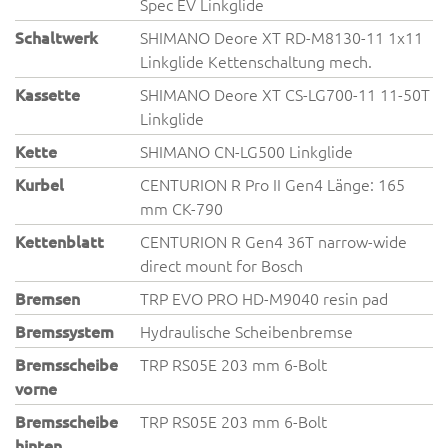
Spec EV Linkglide
Schaltwerk
SHIMANO Deore XT RD-M8130-11 1x11
Linkglide Kettenschaltung mech.
Kassette
SHIMANO Deore XT CS-LG700-11 11-50T
Linkglide
Kette
SHIMANO CN-LG500 Linkglide
Kurbel
CENTURION R Pro II Gen4 Länge: 165
mm CK-790
Kettenblatt
CENTURION R Gen4 36T narrow-wide
direct mount for Bosch
Bremsen
TRP EVO PRO HD-M9040 resin pad
Bremssystem
Hydraulische Scheibenbremse
Bremsscheibe
TRP RS05E 203 mm 6-Bolt
vorne
Bremsscheibe
TRP RS05E 203 mm 6-Bolt
hinten