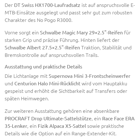
Der
ist auf anspruchsvolle E-
DT Swiss HX1700-Laufradsatz
MTB-Einsätze ausgelegt und passt sehr gut zum robusten
Charakter des No Pogo R3000.
Vorne sorgt ein
für
Schwalbe Magic Mary 29×2.5"-Reifen
starken Grip und präzise Führung. Hinten liefert der
Traktion, Stabilität und
Schwalbe Albert 27.5×2.5"-Reifen
Bremskontrolle auf anspruchsvollen Trails.
Ausstattung und praktische Details
Die Lichtanlage mit
Supernova Mini 3-Frontscheinwerfer
und
wird vom Hauptakku
Centurion Halo Mini-Rücklicht
gespeist und erhöht die Sichtbarkeit auf Transfers oder
späten Heimwegen.
Zur weiteren Ausstattung gehören eine absenkbare
, ein
PROCRAFT Drop Ultimate-Sattelstütze
Race Face ERA
, ein
sowie praktische
35-Lenker
Fizik Alpaca X5-Sattel
Details wie die Option auf ein Range-Extender-Kit.