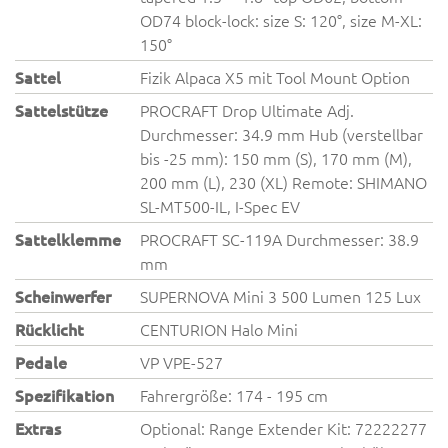
OD74 block-lock: size S: 120°, size M-XL:
150°
Sattel
Fizik Alpaca X5 mit Tool Mount Option
Sattelstütze
PROCRAFT Drop Ultimate Adj.
Durchmesser: 34.9 mm Hub (verstellbar
bis -25 mm): 150 mm (S), 170 mm (M),
200 mm (L), 230 (XL) Remote: SHIMANO
SL-MT500-IL, I-Spec EV
Sattelklemme
PROCRAFT SC-119A Durchmesser: 38.9
mm
Scheinwerfer
SUPERNOVA Mini 3 500 Lumen 125 Lux
Rücklicht
CENTURION Halo Mini
Pedale
VP VPE-527
Spezifikation
Fahrergröße: 174 - 195 cm
Extras
Optional: Range Extender Kit: 72222277