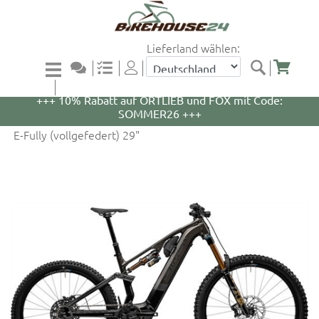
Lieferland wählen:
+++ 5% Rabatt auf WOOM Bikes und Zubehör mit
Code: WOOM5 +++
+++ 10% Rabatt auf ORTLIEB und FOX mit Code:
SOMMER26 +++
E-Fully (vollgefedert) 29"