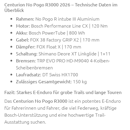
Centurion No Pogo R3000 2026 – Technische Daten im
Überblick
No Pogo R intube III Aluminium
Rahmen:
Bosch Performance Line CX | 120 Nm
Motor:
Bosch PowerTube | 800 Wh
Akku:
FOX 38 Factory GRIP X2 | 170 mm
Gabel:
FOX Float X | 170 mm
Dämpfer:
Shimano Deore XT Linkglide | 1×11
Schaltung:
TRP EVO PRO HD-M9040 4-Kolben-
Bremsen:
Scheibenbremsen
DT Swiss HX1700
Laufradsatz:
150 kg
Zulässiges Gesamtgewicht:
Fazit: Starkes E-Enduro für grobe Trails und lange Touren
Das
ist ein potentes E-Enduro
Centurion No Pogo R3000
für Fahrerinnen und Fahrer, die viel Federweg, kräftige
Bosch-Unterstützung und eine hochwertige Trail-
Ausstattung suchen.