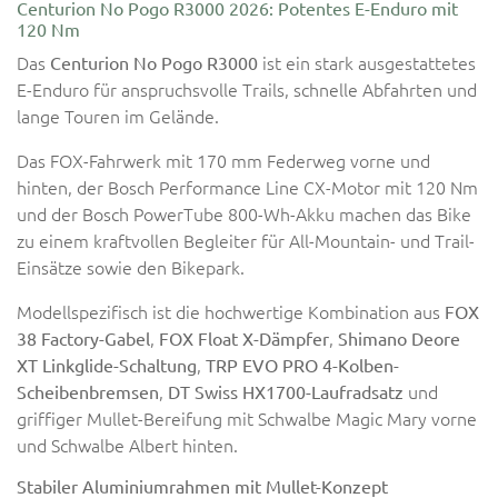
Centurion No Pogo R3000 2026: Potentes E-Enduro mit
120 Nm
Das
ist ein stark ausgestattetes
Centurion No Pogo R3000
E-Enduro für anspruchsvolle Trails, schnelle Abfahrten und
lange Touren im Gelände.
Das FOX-Fahrwerk mit 170 mm Federweg vorne und
hinten, der Bosch Performance Line CX-Motor mit 120 Nm
und der Bosch PowerTube 800-Wh-Akku machen das Bike
zu einem kraftvollen Begleiter für All-Mountain- und Trail-
Einsätze sowie den Bikepark.
Modellspezifisch ist die hochwertige Kombination aus
FOX
,
,
38 Factory-Gabel
FOX Float X-Dämpfer
Shimano Deore
,
XT Linkglide-Schaltung
TRP EVO PRO 4-Kolben-
,
und
Scheibenbremsen
DT Swiss HX1700-Laufradsatz
griffiger Mullet-Bereifung mit Schwalbe Magic Mary vorne
und Schwalbe Albert hinten.
Stabiler Aluminiumrahmen mit Mullet-Konzept