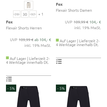
Fox
Flexair Shorts Damen
+ 1
28
30
32
Fox
109,99 €
104,- €
inkl. 19% MwSt.
Flexair Shorts Herren
109,99 €
ab 104,- €
Auf Lager | Lieferzeit 2-
4 Werktage innerhalb Dt.
inkl. 19% MwSt.
Auf Lager | Lieferzeit 2-
4 Werktage innerhalb Dt.
- 5%
- 5%