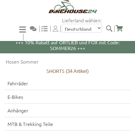
Lieferland wählen:
+++ 5% Rabatt auf WOOM Bikes und Zubehör mit
Code: WOOM5 +++
+++ 10% Rabatt auf ORTLIEB und FOX mit Code:
SOMMER26 +++
Hosen Sommer
SHORTS
(34
Artikel)
Fahrräder
E-Bikes
Anhänger
MTB & Trekking Teile