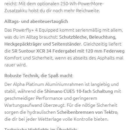
reicht: Mit dem optionalen 250-Wh-PowerMore-
Zusatzakku holst du dir noch mehr Reichweite.
Alltags- und abenteuertauglich
Das Powerfly+ 4 Equipped kommt serienmäßig mit allem,
was du im Alltag brauchst:
Schutzbleche, Beleuchtung,
. Gleichzeitig liefert
Heckgepäckträger und Seitenständer
die
SR Suntour XCR 34 Federgabel mit 120 mm Federweg
Komfort und Sicherheit, wenn es abseits des Asphalts mal
rauer wird.
Robuste Technik, die Spaß macht
Der Alpha Platinum Aluminiumrahmen ist langlebig und
stabil, während die
mit
Shimano CUES 10-fach Schaltung
geschmeidiger Performance und geringerem
Wartungsaufwand überzeugt. Für die nötige Sicherheit
sorgen die hydraulischen
,
Scheibenbremsen von Tektro
die dir bei jeder Wetterlage volle Kontrolle bieten.
Technische Highlights im Überblick: