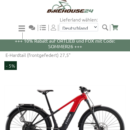
Lieferland wählen:
+++ 5% Rabatt auf WOOM Bikes und Zubehör mit
Code: WOOM5 +++
+++ 10% Rabatt auf ORTLIEB und FOX mit Code:
SOMMER26 +++
E-Hardtail (frontgefedert) 27,5"
- 5%