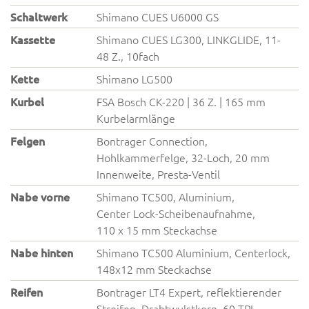
Schaltwerk
Shimano CUES U6000 GS
Kassette
Shimano CUES LG300, LINKGLIDE, 11-
48 Z., 10fach
Kette
Shimano LG500
Kurbel
FSA Bosch CK-220 | 36 Z. | 165 mm
Kurbelarmlänge
Felgen
Bontrager Connection,
Hohlkammerfelge, 32-Loch, 20 mm
Innenweite, Presta-Ventil
Nabe vorne
Shimano TC500, Aluminium,
Center Lock-Scheibenaufnahme,
110 x 15 mm Steckachse
Nabe hinten
Shimano TC500 Aluminium, Centerlock,
148x12 mm Steckachse
Reifen
Bontrager LT4 Expert, reflektierender
Streifen, Drahtwulstkern, 60 TPI,