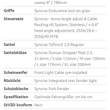
sweep 8° / 780mm
Griffe
Syncros Endurance lock-on grips
Steuersatz
Syncros - Acros Angle adjust & Cable
Routing HS System, Stainless / +-0.6°
head angle adjustment, ZS56/28.6 –
ZS56/40 MTB
Sattel
Syncros Tofino-E 2.0 Regular
Sattelstütze
Syncros Duncan Dropper Post 2.5,
31.6mm / S size 125mm / M size 150mm
/ L size 170mm / XL size 200mm
Scheinwerfer
Front Light Cable pre-installed
Rücklicht
Syncros integrated rear fender light
Schutzbleche
Syncros Fork Fender
Spezifikation
Optimale Fahrergröße: cm bis cm
StVZO konform
Nein