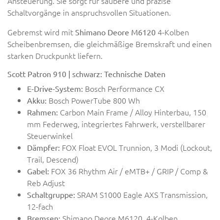
Ansteuerung. Sie sorgt für saubere und präzise
Schaltvorgänge in anspruchsvollen Situationen.
Gebremst wird mit
4-Kolben
Shimano Deore M6120
Scheibenbremsen, die gleichmäßige Bremskraft und einen
starken Druckpunkt liefern.
Scott Patron 910 | schwarz: Technische Daten
Bosch Performance CX
E-Drive-System:
Bosch PowerTube 800 Wh
Akku:
Carbon Main Frame / Alloy Hinterbau, 150
Rahmen:
mm Federweg, integriertes Fahrwerk, verstellbarer
Steuerwinkel
FOX Float EVOL Trunnion, 3 Modi (Lockout,
Dämpfer:
Trail, Descend)
FOX 36 Rhythm Air / eMTB+ / GRIP / Comp &
Gabel:
Reb Adjust
SRAM S1000 Eagle AXS Transmission,
Schaltgruppe:
12-fach
Shimano Deore M6120, 4-Kolben
Bremsen: