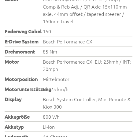
Comp & Reb Adj. / QR Axle 15x110mm
axle, 44mm offset / tapered steerer /
150mm travel
Federweg Gabel
150
E-Drive System
Bosch Performance CX
Drehmoment
85 Nm
Motor
Bosch Performance CX, EU: 25kmh / INT:
20mph
Motorposition
Mittelmotor
Motorunterstützung
Bis 25 km/h
Display
Bosch System Controller, Mini Remote &
Kiox 300
Akkugröße
800 Wh
Akkutyp
Li-Ion
Ladegerät
4A Charger