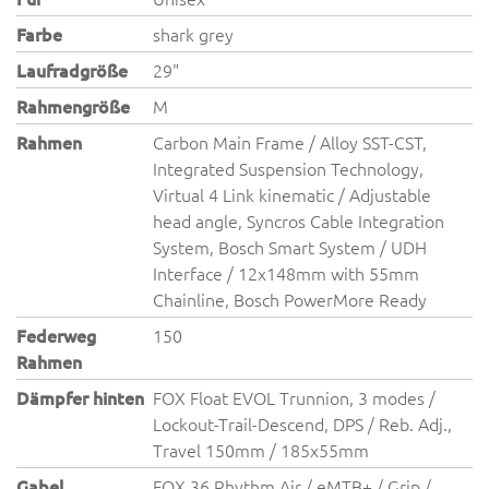
Farbe
shark grey
Laufradgröße
29"
Rahmengröße
M
Rahmen
Carbon Main Frame / Alloy SST-CST,
Integrated Suspension Technology,
Virtual 4 Link kinematic / Adjustable
head angle, Syncros Cable Integration
System, Bosch Smart System / UDH
Interface / 12x148mm with 55mm
Chainline, Bosch PowerMore Ready
Federweg
150
Rahmen
Dämpfer hinten
FOX Float EVOL Trunnion, 3 modes /
Lockout-Trail-Descend, DPS / Reb. Adj.,
Travel 150mm / 185x55mm
Gabel
FOX 36 Rhythm Air / eMTB+ / Grip /