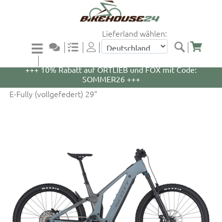
Lieferland wählen:
+++ 5% Rabatt auf WOOM Bikes und Zubehör mit
Code: WOOM5 +++
+++ 10% Rabatt auf ORTLIEB und FOX mit Code:
SOMMER26 +++
E-Fully (vollgefedert) 29"