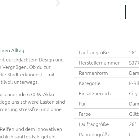
inen Alltag
Laufradgröße
28"
mit durchdachtem Design und
Herstellernummer
S37
en Vergnügen. Ob du zur
Rahmenform
Dam
 die Stadt erkundest – mit
tilvoll unterwegs.
Kategorie
E-Bi
Einsatzbereich
City
 ausdauernde 630-W-Akku
tiege uns schwere Lasten sind
Für
Dam
orderung stressfrei und ohne
Farbe
Glit
Laufradgröße
28"
 Reifen und dem innovativen
Rahmengröße
L
hlich sanftes Fahrgefühl.