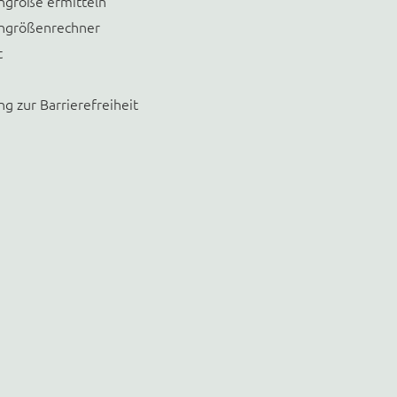
größe ermitteln
größenrechner
t
ng zur Barrierefreiheit