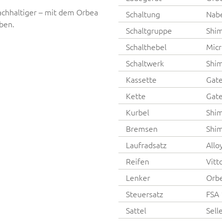
achhaltiger – mit dem Orbea
Schaltung
Nab
ben.
Schaltgruppe
Shi
Schalthebel
Micr
Schaltwerk
Shim
Kassette
Gate
Kette
Gate
Kurbel
Shi
Bremsen
Shim
Laufradsatz
Allo
Reifen
Vitt
Lenker
Orbe
Steuersatz
FSA 
Sattel
Sell