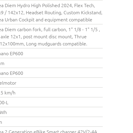
a Diem Hydro High Polished 2024, Flex Tech,
9 / 142x12, Headset Routing, Custom Kickstand,
a Urban Cockpit and equipment compatible
a Diem carbon fork, full carbon, 1" 1/8 - 1" 1/5 ,
 axle 12x1, post mount disc mount, Thrue
e12x100mm, Long mudguards compatible.
mano EP600
Nm
mano EP600
elmotor
25 km/h
00-L
 Wh
on
a 2.Generation eBike Smart charger 42V/2-4A