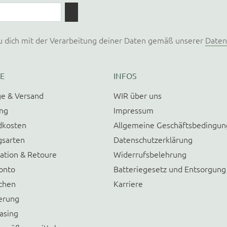
u dich mit der Verarbeitung deiner Daten gemäß unserer
Daten
E
INFOS
e & Versand
WIR über uns
ung
Impressum
dkosten
Allgemeine Geschäftsbedingu
gsarten
Datenschutzerklärung
ation & Retoure
Widerrufsbelehrung
onto
Batteriegesetz und Entsorgung
chen
Karriere
erung
asing