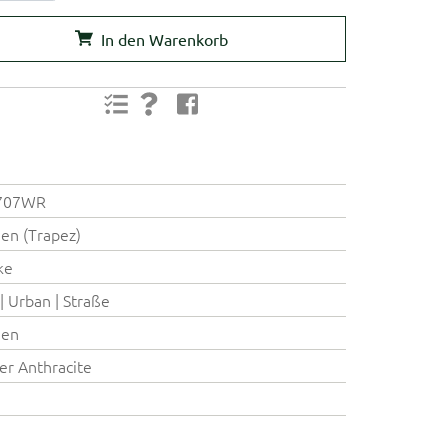
In den Warenkorb
707WR
en (Trapez)
ke
 | Urban | Straße
en
ter Anthracite