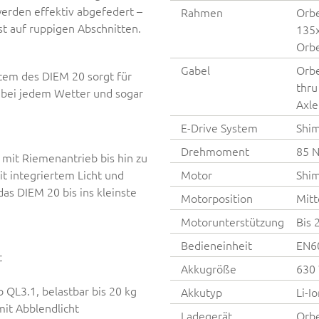
erden effektiv abgefedert –
Rahmen
Orbe
st auf ruppigen Abschnitten.
135x
Orbe
Gabel
Orbe
tem des DIEM 20 sorgt für
thru
, bei jedem Wetter und sogar
Axl
E-Drive System
Shi
Drehmoment
85 
it Riemenantrieb bis hin zu
t integriertem Licht und
Motor
Shi
as DIEM 20 bis ins kleinste
Motorposition
Mitt
Motorunterstützung
Bis 
Bedieneinheit
EN6
t
Akkugröße
630
 QL3.1, belastbar bis 20 kg
Akkutyp
Li-I
it Abblendlicht
Ladegerät
Orbe