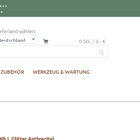
+++
++
eferland wählen:
0 Stk. / 0,- €
ZUBEHÖR
WERKZEUG & WARTUNG
h L Glitter Anthracite)