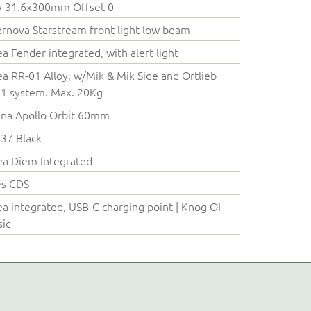
y 31.6x300mm Offset 0
rnova Starstream front light low beam
a Fender integrated, with alert light
a RR-01 Alloy, w/Mik & Mik Side and Ortlieb
1 system. Max. 20Kg
na Apollo Orbit 60mm
37 Black
a Diem Integrated
es CDS
a integrated, USB-C charging point | Knog OI
sic