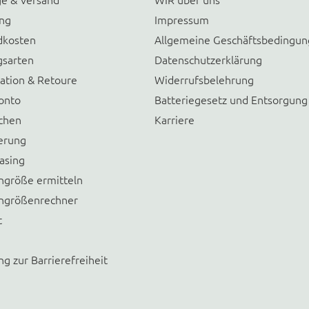
ung
Impressum
dkosten
Allgemeine Geschäftsbedingu
gsarten
Datenschutzerklärung
ation & Retoure
Widerrufsbelehrung
onto
Batteriegesetz und Entsorgung
chen
Karriere
erung
asing
größe ermitteln
größenrechner
t
ng zur Barrierefreiheit