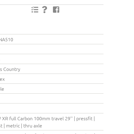
NA510
y
B
s Country
ex
le
XR full Carbon 100mm travel 29'' | pressfit |
t | metric | thru axle