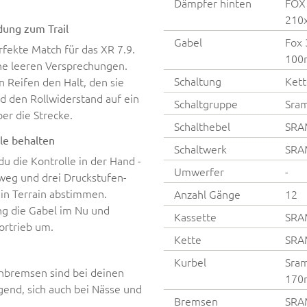
Dämpfer hinten
FOX 
210x
dung zum Trail
Gabel
Fox 
rfekte Match für das XR 7.9.
100
eine leeren Versprechungen.
Schaltung
Kett
 Reifen den Halt, den sie
d den Rollwiderstand auf ein
Schaltgruppe
Sram
er die Strecke.
Schalthebel
SRAM
le behalten
Schaltwerk
SRAM
u die Kontrolle in der Hand -
Umwerfer
-
weg und drei Druckstufen-
ein Terrain abstimmen.
Anzahl Gänge
12
ng die Gabel im Nu und
Kassette
SRA
ortrieb um.
Kette
SRA
Kurbel
Sra
nbremsen sind bei deinen
170
igend, sich auch bei Nässe und
Bremsen
SRAM