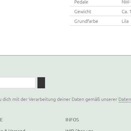
Pedale
NW-
Gewicht
Ca. 
Grundfarbe
Lila
u dich mit der Verarbeitung deiner Daten gemäß unserer
Daten
E
INFOS
e & Versand
WIR über uns