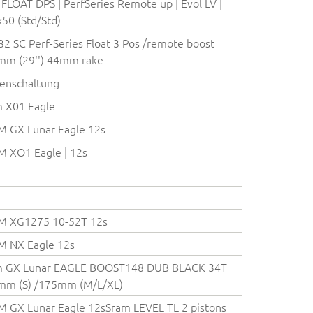
FLOAT DPS | PerfSeries Remote up | Evol LV |
50 (Std/Std)
32 SC Perf-Series Float 3 Pos /remote boost
mm (29'') 44mm rake
enschaltung
 X01 Eagle
 GX Lunar Eagle 12s
 XO1 Eagle | 12s
M XG1275 10-52T 12s
M NX Eagle 12s
m GX Lunar EAGLE BOOST148 DUB BLACK 34T
mm (S) /175mm (M/L/XL)
 GX Lunar Eagle 12sSram LEVEL TL 2 pistons