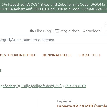
+ 5% Rabatt auf WOOM Bikes und Zubehör mit Code: WOOM5 
++ 10% Rabatt auf ORTLIEB und FOX mit Code: SOMMER26 +
Li
Bike Blog
Vergleichen
Anmelden
B & TREKKING TEILE
RENNRAD TEILE
E-BIKE TEILE
N
llgefedert)
Fully (vollgefedert) 29"
XR 7.9 MTB
Lapierre
Lapierre XR 7.9 MTB (purple