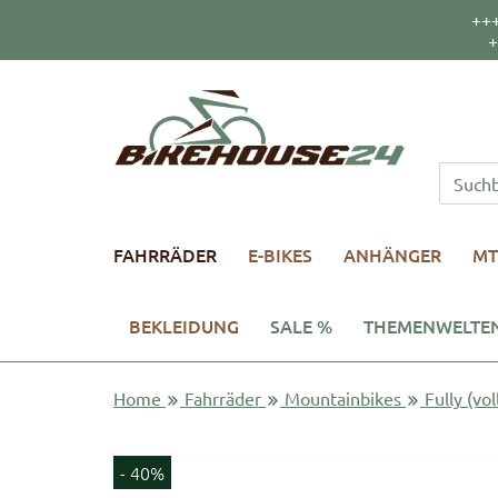
++
+
FAHRRÄDER
E-BIKES
ANHÄNGER
MT
BEKLEIDUNG
SALE %
THEMENWELTE
Home
Fahrräder
Mountainbikes
Fully (vo
- 40%