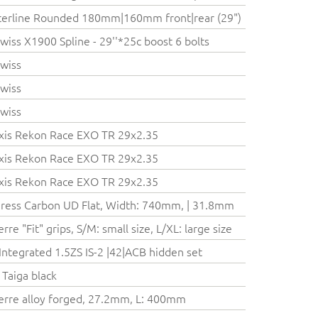
erline Rounded 180mm|160mm front|rear (29")
wiss X1900 Spline - 29''*25c boost 6 bolts
wiss
wiss
wiss
is Rekon Race EXO TR 29x2.35
is Rekon Race EXO TR 29x2.35
is Rekon Race EXO TR 29x2.35
ress Carbon UD Flat, Width: 740mm, | 31.8mm
erre "Fit" grips, S/M: small size, L/XL: large size
Integrated 1.5ZS IS-2 |42|ACB hidden set
k Taiga black
erre alloy forged, 27.2mm, L: 400mm