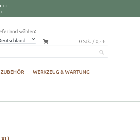
+++
++
eferland wählen:
0 Stk. / 0,- €
ZUBEHÖR
WERKZEUG & WARTUNG
 XL)