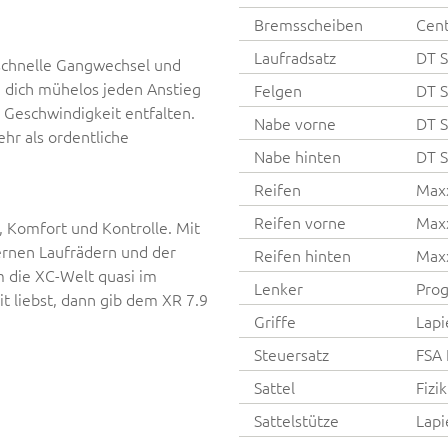
Bremsscheiben
Cent
Laufradsatz
DT S
zschnelle Gangwechsel und
n dich mühelos jeden Anstieg
Felgen
DT S
 Geschwindigkeit entfalten.
Nabe vorne
DT S
hr als ordentliche
Nabe hinten
DT S
Reifen
Maxx
Reifen vorne
Maxx
, Komfort und Kontrolle. Mit
rnen Laufrädern und der
Reifen hinten
Maxx
m die XC-Welt quasi im
Lenker
Prog
t liebst, dann gib dem XR 7.9
Griffe
Lapi
Steuersatz
FSA 
Sattel
Fizi
Sattelstütze
Lapi