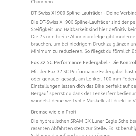
Champion.
DT-Swiss X1900 Spline-Laufräder - Deine Verbin
Die DT-Swiss X1900 Spline-Laufräder sind der pe
Steifigkeit und Haltbarkeit sind hier definitiv k
Die 25 mm breite Aluminiumfelge gibt modernen
brauchen, um bei niedrigem Druck zu glänzen un
Minimum zu reduzieren. So fliegst du förmlich üb
Fox 32 SC Performance Federgabel - Die Kontrol
Mit der Fox 32 SC Performance Federgabel hast d
oder genauer gesagt, am Lenker. 100 mm Feder
Einstellungen lassen dich das Bike perfekt auf d
Bergauf sperrst du dank der Lenkerfernbedienu
wandelst deine wertvolle Muskelkraft direkt in V
Bremse wie ein Profi
Die hydraulischen SRAM GX Lunar Eagle Scheibe
rasanten Abfahrten stets zur Stelle. Es ist beruh
Schlamm darauf verlassen zu können.