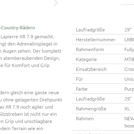
s-Country-Rädern
Laufradgröße
29"
s Lapierre XR 7.9 gemacht.
Herstellernummer
LRB
ingt den Adrenalinspiegel in
Rahmenform
Full
uen Augen sehen. Der komplett
nem atemberaubenden Design,
Kategorie
MT
ie für Komfort und Grip
Einsatzbereich
Cros
Für
Unis
Farbe
Purp
dern gleich eine ganze neue
Laufradgröße
29"
bau ohne gelagerten Drehpunkt
s XR 7.9 noch agiler und
Rahmengröße
XL
Sitzstreben ist nicht nur ein
Rahmen
NEW 
en Grip und unschlagbare
boos
edem Terrain wie ein