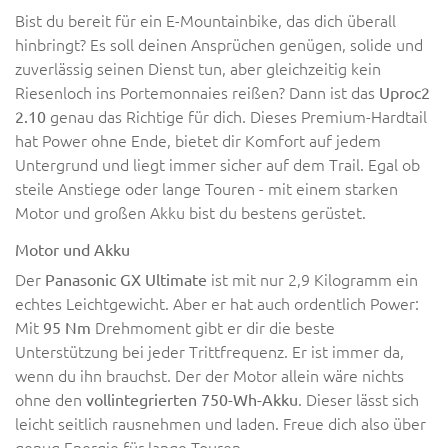
Bist du bereit für ein E-Mountainbike, das dich überall
hinbringt? Es soll deinen Ansprüchen genügen, solide und
zuverlässig seinen Dienst tun, aber gleichzeitig kein
Riesenloch ins Portemonnaies reißen? Dann ist das
Uproc2
genau das Richtige für dich. Dieses Premium-Hardtail
2.10
hat Power ohne Ende, bietet dir Komfort auf jedem
Untergrund und liegt immer sicher auf dem Trail. Egal ob
steile Anstiege oder lange Touren - mit einem starken
Motor und großen Akku bist du bestens gerüstet.
Motor und Akku
Der
ist mit nur 2,9 Kilogramm ein
Panasonic GX Ultimate
echtes Leichtgewicht. Aber er hat auch ordentlich Power:
Mit
Drehmoment gibt er dir die beste
95 Nm
Unterstützung bei jeder Trittfrequenz. Er ist immer da,
wenn du ihn brauchst. Der der Motor allein wäre nichts
ohne den
. Dieser lässt sich
vollintegrierten 750-Wh-Akku
leicht seitlich rausnehmen und laden. Freue dich also über
genug Energie für lange Touren.