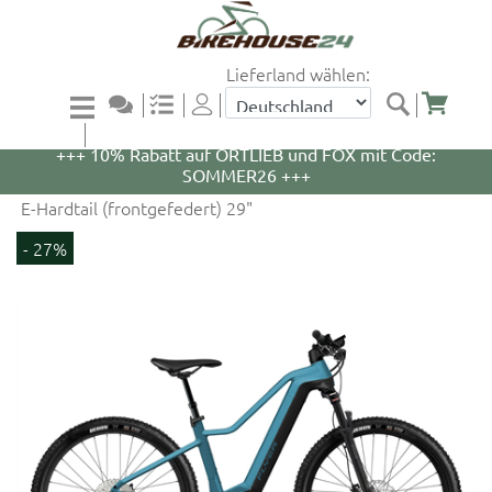
Lieferland wählen:
+++ 5% Rabatt auf WOOM Bikes und Zubehör mit
Code: WOOM5 +++
+++ 10% Rabatt auf ORTLIEB und FOX mit Code:
SOMMER26 +++
E-Hardtail (frontgefedert) 29"
- 27%