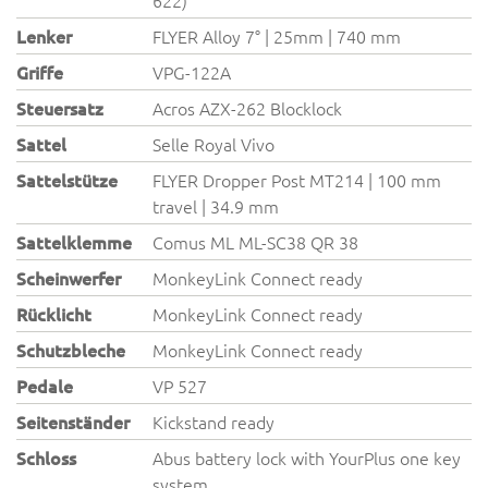
622)
Lenker
FLYER Alloy 7° | 25mm | 740 mm
Griffe
VPG-122A
Steuersatz
Acros AZX-262 Blocklock
Sattel
Selle Royal Vivo
Sattelstütze
FLYER Dropper Post MT214 | 100 mm
travel | 34.9 mm
Sattelklemme
Comus ML ML-SC38 QR 38
Scheinwerfer
MonkeyLink Connect ready
Rücklicht
MonkeyLink Connect ready
Schutzbleche
MonkeyLink Connect ready
Pedale
VP 527
Seitenständer
Kickstand ready
Schloss
Abus battery lock with YourPlus one key
system