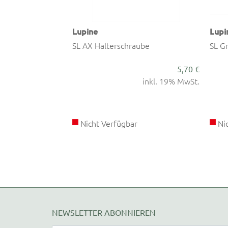
Lupine
Lupi
raube | schwarz
SL AX Halterschraube
SL G
16,- €
5,70 €
inkl. 19% MwSt.
inkl. 19% MwSt.
Nicht Verfügbar
Nic
NEWSLETTER ABONNIEREN