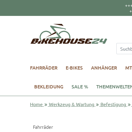
++
+
FAHRRÄDER
E-BIKES
ANHÄNGER
MT
BEKLEIDUNG
SALE %
THEMENWELTE
Home
Werkzeug & Wartung
Befestigung
Fahrräder