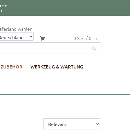
+++
++
eferland wählen:
0 Stk. / 0,- €
ZUBEHÖR
WERKZEUG & WARTUNG