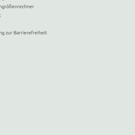
größenrechner
t
ng zur Barrierefreiheit