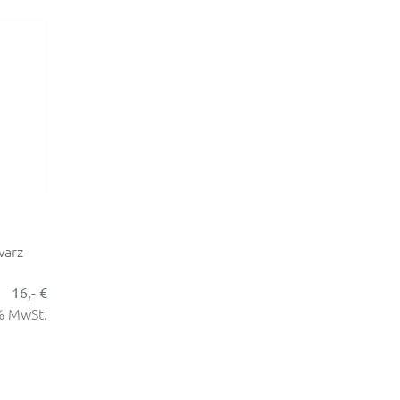
warz
16,- €
9% MwSt.