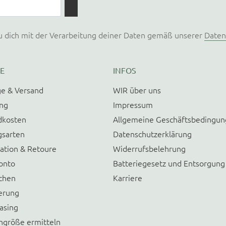
u dich mit der Verarbeitung deiner Daten gemäß unserer
Daten
E
INFOS
e & Versand
WIR über uns
ung
Impressum
dkosten
Allgemeine Geschäftsbedingu
gsarten
Datenschutzerklärung
ation & Retoure
Widerrufsbelehrung
onto
Batteriegesetz und Entsorgung
chen
Karriere
erung
asing
größe ermitteln