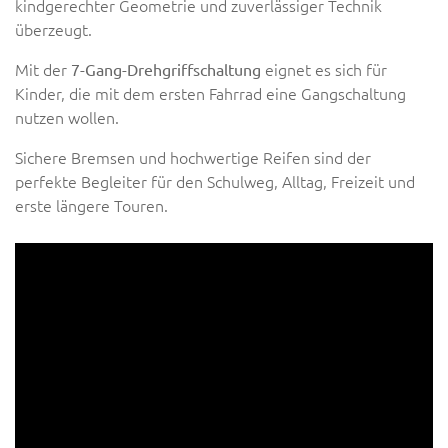
kindgerechter Geometrie und zuverlässiger Technik
überzeugt.
Mit der
eignet es sich für
7-Gang-Drehgriffschaltung
Kinder, die mit dem ersten Fahrrad eine Gangschaltung
nutzen wollen.
Sichere Bremsen und hochwertige Reifen sind der
perfekte Begleiter für den Schulweg, Alltag, Freizeit und
erste längere Touren.