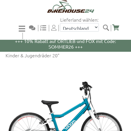
Lieferland wählen:
+++ 5% Rabatt auf WOOM Bikes und Zubehör mit
Code: WOOM5 +++
+++ 10% Rabatt auf ORTLIEB und FOX mit Code:
SOMMER26 +++
Kinder & Jugendräder 20"