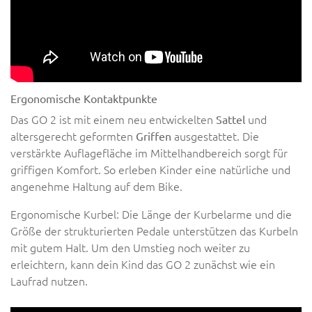
Ergonomische Kontaktpunkte
Das GO 2 ist mit einem neu entwickelten
und
Sattel
altersgerecht geformten
ausgestattet. Die
Griffen
verstärkte Auflagefläche im Mittelhandbereich sorgt für
griffigen Komfort. So erleben Kinder eine natürliche und
angenehme Haltung auf dem Bike.
Ergonomische Kurbel: Die Länge der Kurbelarme und die
Größe der strukturierten Pedale unterstützen das Kurbeln
mit gutem Halt. Um den Umstieg noch weiter zu
erleichtern, kann dein Kind das GO 2 zunächst wie ein
Laufrad nutzen.