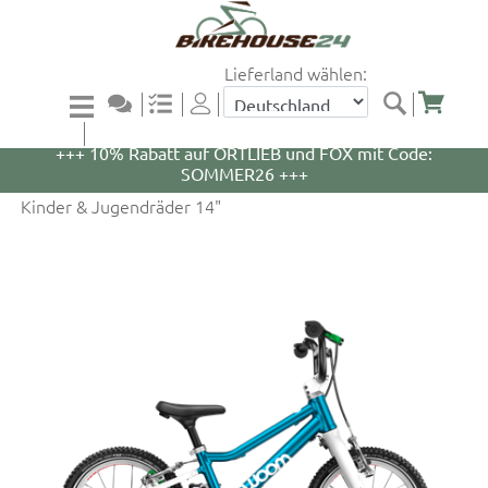
Lieferland wählen:
+++ 5% Rabatt auf WOOM Bikes und Zubehör mit
Code: WOOM5 +++
+++ 10% Rabatt auf ORTLIEB und FOX mit Code:
SOMMER26 +++
Kinder & Jugendräder 14"