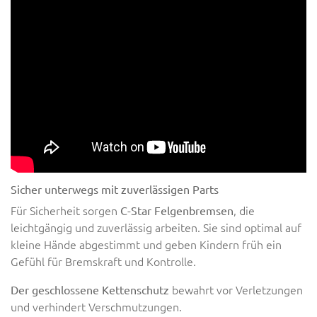
Sicher unterwegs mit zuverlässigen Parts
Für Sicherheit sorgen
, die
C-Star Felgenbremsen
leichtgängig und zuverlässig arbeiten. Sie sind optimal auf
kleine Hände abgestimmt und geben Kindern früh ein
Gefühl für Bremskraft und Kontrolle.
bewahrt vor Verletzungen
Der geschlossene Kettenschutz
und verhindert Verschmutzungen.