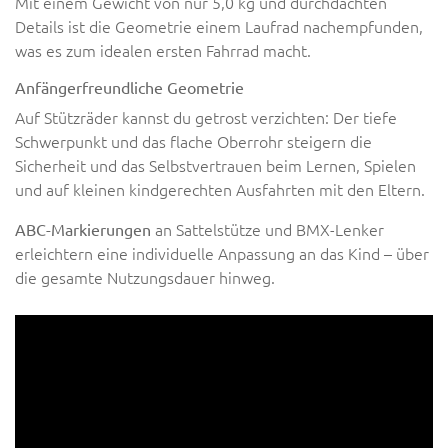
Mit einem Gewicht von nur 5,0 kg und durchdachten
Details ist die Geometrie einem Laufrad nachempfunden,
was es zum idealen ersten Fahrrad macht.
Anfängerfreundliche Geometrie
Auf Stützräder kannst du getrost verzichten: Der tiefe
Schwerpunkt und das flache Oberrohr steigern die
Sicherheit und das Selbstvertrauen beim Lernen, Spielen
und auf kleinen kindgerechten Ausfahrten mit den Eltern.
an Sattelstütze und BMX-Lenker
ABC-Markierungen
erleichtern eine individuelle Anpassung an das Kind – über
die gesamte Nutzungsdauer hinweg.