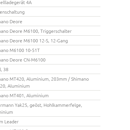
ellladegerät 4A
enschaltung
mano Deore
ano Deore M6100, Triggerschalter
mano Deore M6100 12-S, 12-Gang
mano M6100 10-51T
mano Deore CN-M6100
l, 38
mano MT420, Aluminium, 203mm / Shimano
20, Aluminium
mano MT401, Aluminium
rmann Yak25, geöst, Hohlkammerfelge,
minium
m Leader