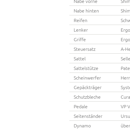
Nabe vorne
Shi
Nabe hinten
Shi
Reifen
Schw
Lenker
Ergo
Griffe
Ergo
Steuersatz
A-H
Sattel
Sell
Sattelstütze
Pate
Scheinwerfer
Herr
Gepäckträger
Syst
Schutzbleche
Cura
Pedale
VP 
Seitenständer
Ursu
Dynamo
über