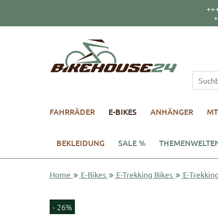
++
+
FAHRRÄDER
E-BIKES
ANHÄNGER
MT
BEKLEIDUNG
SALE %
THEMENWELTE
Home
E-Bikes
E-Trekking Bikes
E-Trekking
- 26%