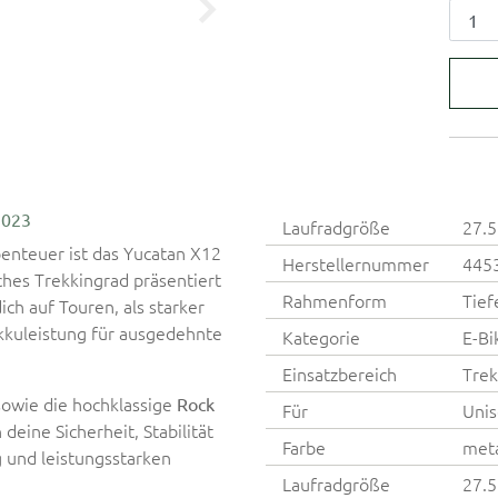
2023
Laufradgröße
27.5
enteuer ist das Yucatan X12
Herstellernummer
445
ches Trekkingrad präsentiert
Rahmenform
Tief
ich auf Touren, als starker
Akkuleistung für ausgedehnte
Kategorie
E-Bi
Einsatzbereich
Trek
sowie die hochklassige
Rock
Für
Unis
eine Sicherheit, Stabilität
Farbe
meta
 und leistungsstarken
Laufradgröße
27.5