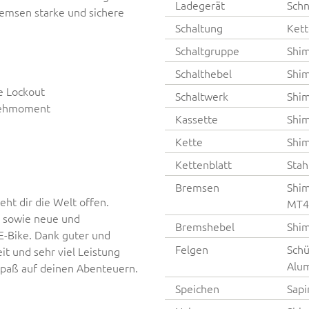
Ladegerät
Schn
emsen starke und sichere
Schaltung
Kett
Schaltgruppe
Shi
Schalthebel
Shim
e Lockout
Schaltwerk
Shi
rehmoment
Kassette
Shi
Kette
Shi
Kettenblatt
Stah
Bremsen
Shi
ht dir die Welt offen.
MT4
 sowie neue und
Bremshebel
Shi
E-Bike. Dank guter und
Felgen
Schü
it und sehr viel Leistung
Alu
Spaß auf deinen Abenteuern.
Speichen
Sapi