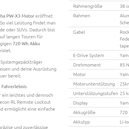
Rahmengröße
38 
Rahmen
Alum
eröffnet
ha PW-X3 Motor
Sch
So viel Leistung findet man
nde oder SUVs. Dadurch bist
Gabel
Rock
auf langen Touren für
Fede
ügigen
720 Wh Akku
tape
istet.
E-Drive System
Yam
K-Systemgepäckträger
Drehmoment
85 
upassen und deine Ausrüstung
Motor
Yam
uer bereit.
Motorunterstützung
25k
 Fahrerlebnis
Unterstützungsstufen
25 
r ein leichtes und dennoch
Recon RL Remote Lockout
Display
Yama
d ermöglicht eine einfache
Akkugröße
720
Akkutyp
Li-I
präzise und zuverlässige