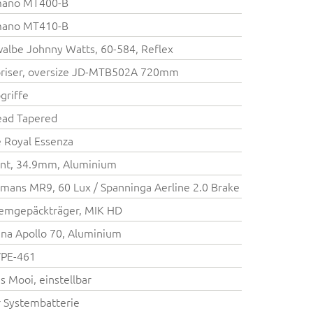
mano MT400-B
mano MT410-B
albe Johnny Watts, 60-584, Reflex
riser, oversize JD-MTB502A 720mm
griffe
ead Tapered
e Royal Essenza
nt, 34.9mm, Aluminium
mans MR9, 60 Lux / Spanninga Aerline 2.0 Brake
emgepäckträger, MIK HD
na Apollo 70, Aluminium
VPE-461
s Mooi, einstellbar
 Systembatterie