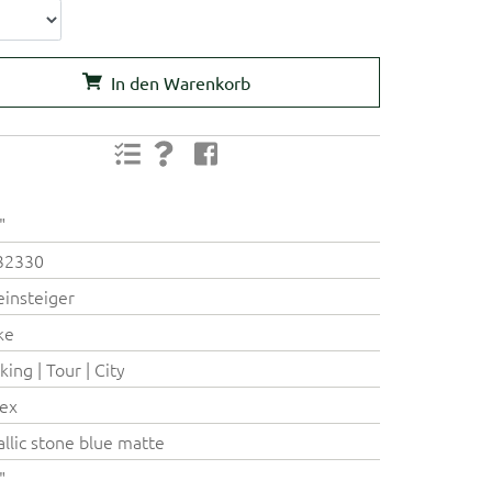
In den Warenkorb
"
32330
einsteiger
ke
king | Tour | City
ex
llic stone blue matte
"