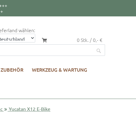
+++
++
eferland wählen:
0 Stk. / 0,- €
ZUBEHÖR
WERKZEUG & WARTUNG
sc
Yucatan X12 E-Bike