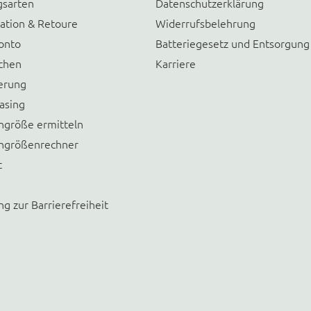
gsarten
Datenschutzerklärung
ation & Retoure
Widerrufsbelehrung
onto
Batteriegesetz und Entsorgung
chen
Karriere
erung
asing
größe ermitteln
größenrechner
t
ng zur Barrierefreiheit