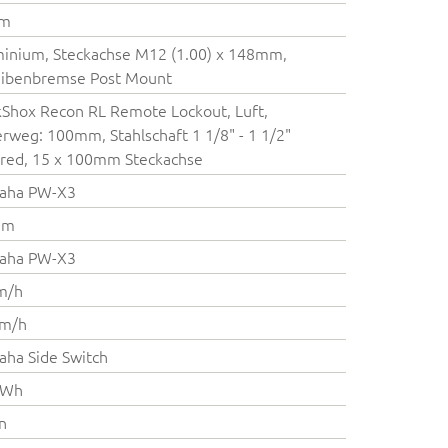
cm
inium, Steckachse M12 (1.00) x 148mm,
eibenbremse Post Mount
Shox Recon RL Remote Lockout, Luft,
rweg: 100mm, Stahlschaft 1 1/8" - 1 1/2"
red, 15 x 100mm Steckachse
aha PW-X3
Nm
aha PW-X3
m/h
km/h
ha Side Switch
 Wh
on