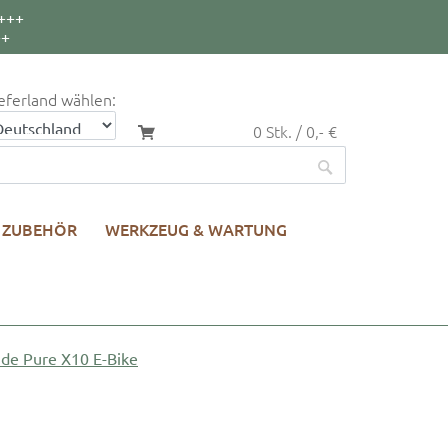
+++
++
eferland wählen:
0 Stk. / 0,- €
ZUBEHÖR
WERKZEUG & WARTUNG
ide Pure X10 E-Bike