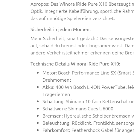
Apropos: Das Winora iRide Pure X10 überzeugt mi
Optik. Integrierte Kabelführung, sportliche Ra
das auf unnötige Spielereien verzichtet.
Sicherheit in jedem Moment
Mehr Sicherheit, smart gedacht: Das sensorgest
auf, sobald du bremst oder langsamer wirst. Dami
andere Verkehrsteilnehmer erkennen deine Br
Technische Details Winora iRide Pure X10:
Bosch Performance Line SX (Smart 
Motor:
Drehmoment
400 Wh Bosch Li-ION PowerTube, lei
Akku:
Trageriemen
Shimano 10-fach Kettenschaltu
Schaltung:
Shimano Cues U6000
Schaltwerk:
Hydraulische Scheibenbremsen 
Bremsen:
Rücklicht, Frontlicht, sensor
Beleuchtung:
Feathershock Gabel für an
Fahrkomfort: