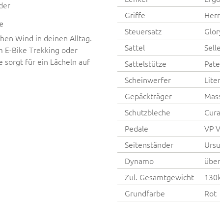
der
Griffe
Herr
e
Steuersatz
Glo
chen Wind in deinen Alltag.
Sattel
Sell
m E-Bike Trekking oder
 sorgt für ein Lächeln auf
Sattelstütze
Pate
Scheinwerfer
Lite
Gepäckträger
Mass
Schutzbleche
Cura
Pedale
VP 
Seitenständer
Ursu
Dynamo
über
Zul. Gesamtgewicht
130
Grundfarbe
Rot