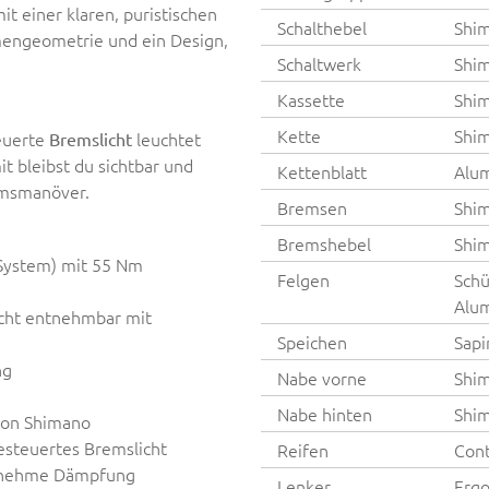
t einer klaren, puristischen
Schalthebel
Shim
hmengeometrie und ein Design,
Schaltwerk
Shi
Kassette
Shim
Kette
Shi
euerte
leuchtet
Bremslicht
t bleibst du sichtbar und
Kettenblatt
Alum
emsmanöver.
Bremsen
Shi
Bremshebel
Shi
System) mit 55 Nm
Felgen
Schü
Alu
cht entnehmbar mit
Speichen
Sapi
ng
Nabe vorne
Shi
Nabe hinten
Shi
von Shimano
gesteuertes Bremslicht
Reifen
Cont
genehme Dämpfung
Lenker
Ergo