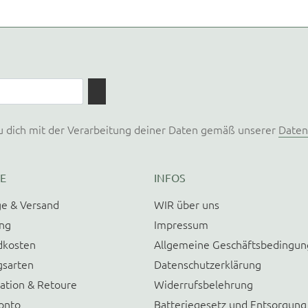
u dich mit der Verarbeitung deiner Daten gemäß unserer
Daten
E
INFOS
e & Versand
WIR über uns
ung
Impressum
dkosten
Allgemeine Geschäftsbedingu
gsarten
Datenschutzerklärung
ation & Retoure
Widerrufsbelehrung
onto
Batteriegesetz und Entsorgung