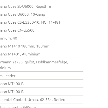
ano Cues SL-U6000, Rapidfire
mano Cues U6000, 10-Gang
ano Cues CS-LG300-10, HG, 11-48T
mano Cues CN-LG500
inium, 40
mano MT410 180mm, 180mm
mano MT401, Aluminium
rmann Yak25, geöst, Hohlkammerfelge,
minium
m Leader
mano MT400-B
mano MT400-B
inental Contact Urban, 62-584, Reflex
bar, oversize 640mm