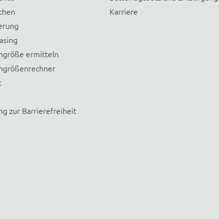
chen
Karriere
erung
asing
größe ermitteln
größenrechner
t
ng zur Barrierefreiheit