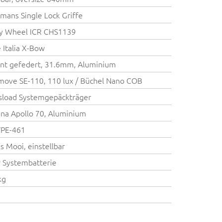
mans Single Lock Griffe
ry Wheel ICR CHS1139
e Italia X-Bow
nt gefedert, 31.6mm, Aluminium
move SE-110, 110 lux / Büchel Nano COB
load Systemgepäckträger
na Apollo 70, Aluminium
VPE-461
s Mooi, einstellbar
 Systembatterie
kg