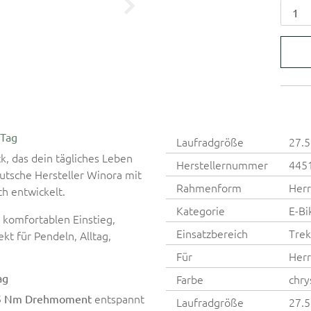
 Tag
Laufradgröße
27.5
, das dein tägliches Leben
Herstellernummer
445
utsche Hersteller Winora mit
Rahmenform
Herr
h entwickelt.
Kategorie
E-Bi
 komfortablen Einstieg,
Einsatzbereich
Trek
t für Pendeln, Alltag,
Für
Her
ag
Farbe
chry
entspannt
5 Nm Drehmoment
Laufradgröße
27.5