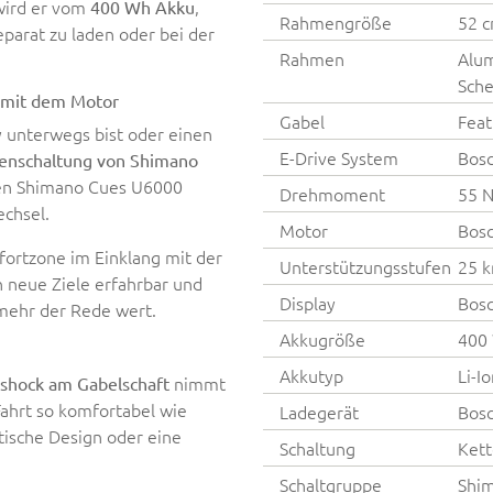
 wird er vom
,
400 Wh Akku
Rahmengröße
52 
parat zu laden oder bei der
Rahmen
Alum
Sch
g mit dem Motor
Gabel
Fea
y unterwegs bist oder einen
E-Drive System
Bosc
tenschaltung von Shimano
isen Shimano Cues U6000
Drehmoment
55 
chsel.
Motor
Bosc
ortzone im Einklang mit der
Unterstützungsstufen
25 
neue Ziele erfahrbar und
Display
Bosc
 mehr der Rede wert.
Akkugröße
400
Akkutyp
Li-I
nimmt
shock am Gabelschaft
Fahrt so komfortabel wie
Ladegerät
Bos
tische Design oder eine
Schaltung
Kett
Schaltgruppe
Shi