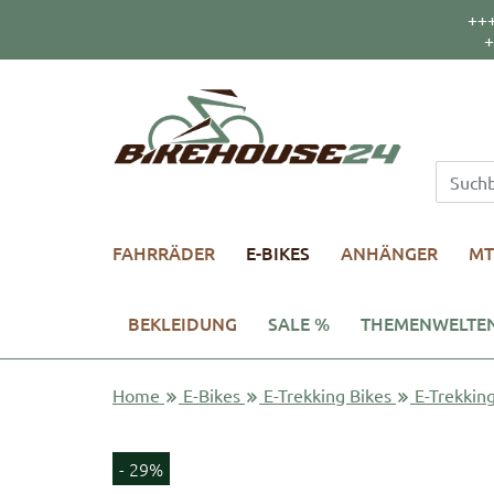
++
+
FAHRRÄDER
E-BIKES
ANHÄNGER
MT
BEKLEIDUNG
SALE %
THEMENWELTE
Home
E-Bikes
E-Trekking Bikes
E-Trekkin
- 29%