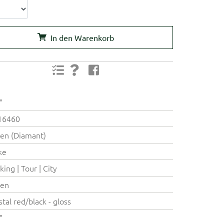
In den Warenkorb
"
16460
en (Diamant)
ke
king | Tour | City
ren
stal red/black - gloss
"