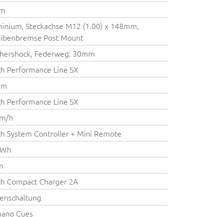
cm
inium, Steckachse M12 (1.00) x 148mm,
eibenbremse Post Mount
thershock, Federweg: 30mm
h Performance Line SX
Nm
h Performance Line SX
km/h
h System Controller + Mini Remote
 Wh
on
ch Compact Charger 2A
enschaltung
mano Cues