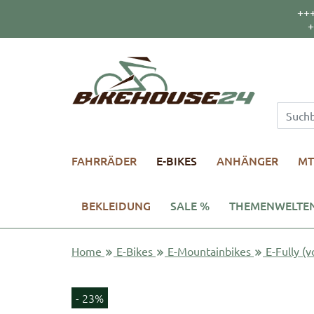
++
+
FAHRRÄDER
E-BIKES
ANHÄNGER
MT
BEKLEIDUNG
SALE %
THEMENWELTE
Home
E-Bikes
E-Mountainbikes
E-Fully (v
- 23%