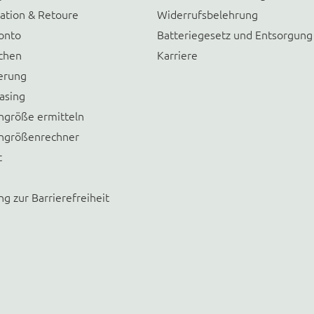
ation & Retoure
Widerrufsbelehrung
onto
Batteriegesetz und Entsorgung
chen
Karriere
erung
asing
größe ermitteln
größenrechner
t
ng zur Barrierefreiheit