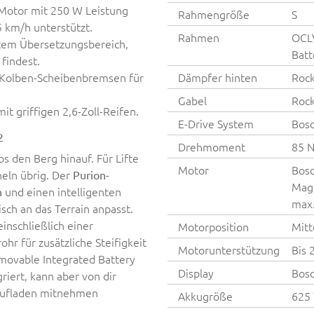
Motor mit 250 W Leistung
Rahmengröße
S
 km/h unterstützt.
Rahmen
OCLV
tem Übersetzungsbereich,
Batt
findest.
4-Kolben-Scheibenbremsen für
Dämpfer hinten
Rock
Gabel
Rock
t griffigen 2,6-Zoll-Reifen.
E-Drive System
Bos
2
Drehmoment
85 
os den Berg hinauf. Für Lifte
Motor
Bosc
heln übrig. Der
Purion-
Magn
und einen intelligenten
n
max
sch an das Terrain anpasst.
inschließlich einer
Motorposition
Mitt
hr für zusätzliche Steifigkeit
Motorunterstützung
Bis 
emovable Integrated Battery
Display
Bosc
riert, kann aber von dir
Aufladen mitnehmen
Akkugröße
625