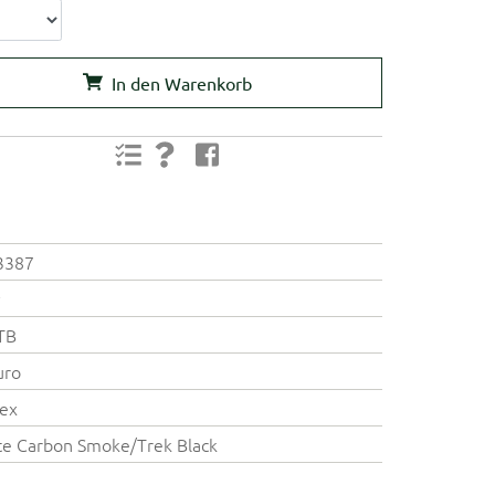
In den Warenkorb
3387
y
TB
uro
ex
e Carbon Smoke/Trek Black