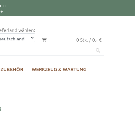
+++
++
eferland wählen:
0 Stk. / 0,- €
ZUBEHÖR
WERKZEUG & WARTUNG
B