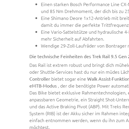
Einen starken Bosch Performance Line CX-
und 85 Nm Drehmoment, der dich bis zu 25
Eine Shimano Deore 1x12-Antrieb mit brei
damit du immer die perfekte Trittfrequenz 
Eine Vario-Sattelstütze und hydraulische 
mehr Sicherheit auf Abfahrten.
Wendige 29-Zoll-Laufräder von Bontrager mi
Die technische Feinheiten des Trek Rail 9.5 Gen 
Das Rail ist extrem robust und bringt dich mühel
oder Shuttle-Services hast du nur ein müdes Läc
bietet sogar eine
Controller
Walk Assist-Funktio
, der die benötigte Power automati
eMTB-Modus
Das Bike bietet exklusive Rahmentechnologien, e
anpassbaren Geometrie, ein Straight Shot-Unterro
und das Active Braking Pivot (ABP). Mit Treks R
System (RIB) ist der Akku sicher im Rahmen integ
einfach entnommen werden, wenn du ihn zum 
möchtest.