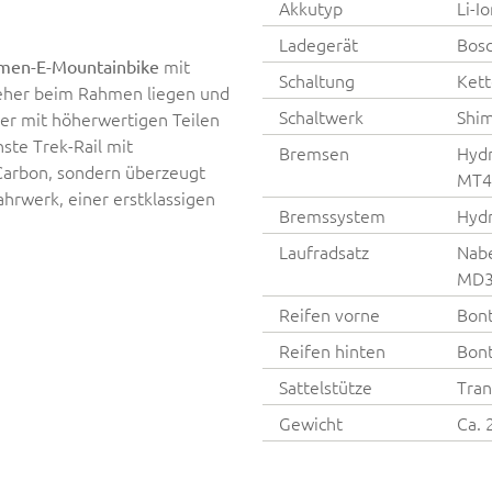
Akkutyp
Li-I
Ladegerät
Bosc
mit
hmen-E-Mountainbike
Schaltung
Kett
 eher beim Rahmen liegen und
Schaltwerk
Shim
ter mit höherwertigen Teilen
hste Trek-Rail mit
Bremsen
Hydr
arbon, sondern überzeugt
MT4
ahrwerk, einer erstklassigen
Bremssystem
Hydr
Laufradsatz
Nabe
MD3
Reifen vorne
Bont
Reifen hinten
Bont
Sattelstütze
Tran
Gewicht
Ca. 