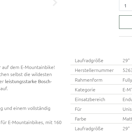
Laufradgröße
29"
r auf dem E-Mountainbike!
Herstellernummer
526
en selbst die wildesten
Rahmenform
Full
der
leistungsstarke Bosch-
auf.
Kategorie
E-M
Einsatzbereich
End
 und einem vollständig
Für
Unis
Farbe
Matt
 für E-Mountainbikes, mit 160
Laufradgröße
29"