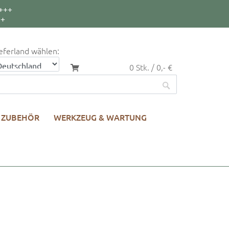
+++
++
eferland wählen:
0 Stk. / 0,- €
ZUBEHÖR
WERKZEUG & WARTUNG