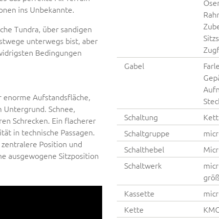
Ösen
ionen ins Unbekannte.
Rahm
Zub
ische Tundra, über sandigen
Sitz
stwege unterwegs bist, aber
Zugf
r widrigsten Bedingungen
Gabel
Farl
Gepä
Aufn
ür enorme Aufstandsfläche,
Stec
m Untergrund. Schnee,
Schaltung
Kett
en Schrecken. Ein flacherer
ität in technische Passagen.
Schaltgruppe
micr
e zentralere Position und
Schalthebel
Micr
ne ausgewogene Sitzposition
Schaltwerk
micr
größ
Kassette
micr
Kette
KMC 