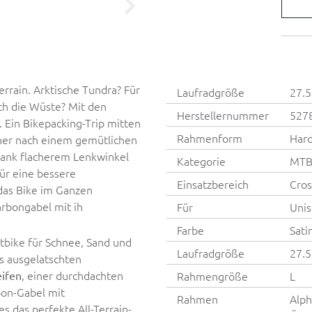
Terrain. Arktische Tundra? Für
Laufradgröße
27.5
rch die Wüste? Mit den
Herstellernummer
527
. Ein Bikepacking-Trip mitten
Rahmenform
Hard
her nach einem gemütlichen
dank flacherem Lenkwinkel
Kategorie
MT
für eine bessere
Einsatzbereich
Cros
das Bike im Ganzen
arbongabel mit ih
Für
Unis
Farbe
Sati
atbike für Schnee, Sand und
Laufradgröße
27.5
s ausgelatschten
, einer durchdachten
eifen
Rahmengröße
L
rbon-Gabel mit
Rahmen
Alph
 das perfekte All-Terrain-