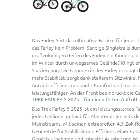
Das Farley 5 ist das ultimative Fatbike für jedes 
das Farley kein Problem. Sandige Singletrails du
großvolumigen Reifen des Farley ein Kinderspiel
im Winter durch unwegsames Gelände? Klingt e
Spaziergang. Die Geometrie des Farley erzeugt 
mehr Stabilität, sorgt dank steilerem Sitzwinkel 
Antriebseffizienz und mehr Komfort und macht 
leistungsfähiger. An der Front beeindruckt die C
TREK FARLEY 5 2025 – für einen fetten Auftritt
Das
ist ein leistungsstarkes F
Trek Farley 5 2025
jedes Gelände, gebaut für Abenteuer jenseits de
Mainstreams. Mit seinen
extrabreiten 4,5-Zoll-R
Geometrie für Stabilität und Effizienz, einer Ca
Gepäckaufnahmen und robuster Ausstattung ist es