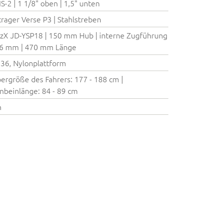
IS-2 | 1 1/8" oben | 1,5" unten
rager Verse P3 | Stahlstreben
zX JD-YSP18 | 150 mm Hub | interne Zugführung
,6 mm | 470 mm Länge
36, Nylonplattform
ergröße des Fahrers: 177 - 188 cm |
nbeinlänge: 84 - 89 cm
n