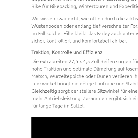
Bike für Bikepacking, Wintertouren und Expedit
Wir wissen zwar nicht, wie oft du durch die arkt
Wüstenboden oder entlang tief verschneiter For
im Fall solcher Fälle bleibt das Farley auch unte
sicher, kontrolliert und komfortabel fahrbar.
Traktion, Kontrolle und Effizienz
Die extrabreiten 27,5 x 4,5 Zoll Reifen sorgen f
hohe Traktion und optimale Dämpfung auf lose
Matsch, Wurzelteppiche oder Dünen verlieren ihr
Lenkwinkel bringt die nötige Laufruhe und Stabil
Gleichzeitig sorgt der steilere Sitzwinkel für ein
mehr Antriebsleistung. Zusammen ergibt sich ei
für lange Tage im Sattel.