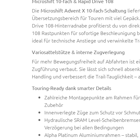
Microshift 10-fach & Rapid Drive 108
Die
liefer
Microshift Advent X 10-fach-Schaltung
Übersetzungsbereich für Touren mit viel Gepäck.
Drive 108-Hinterradnabe profitierst du von dire
108 Rastpunkten für sofortige Beschleunigung 
ideal für technische Anstiege und verwinkelte Tra
Variosattelstütze & interne Zugverlegung
Für mehr Bewegungsfreiheit auf Abfahrten ist e
Zugführung verbaut. Sie lässt sich schnell absenk
Handling und verbessert die Trail-Tauglichkeit – 
Touring-Ready dank smarter Details
Zahlreiche Montagepunkte am Rahmen für
Zubehör
Innenverlegte Züge zum Schutz vor Schmu
Hydraulische SRAM Level-Scheibenbremsen 
Verzögerung bei allen Bedingungen
Alpha Platinum Aluminiumrahmen – stabil, 