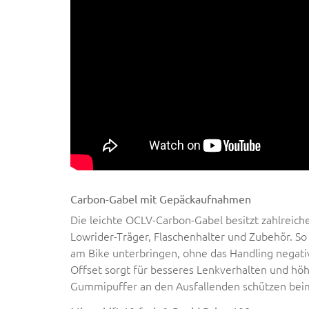
Carbon-Gabel mit Gepäckaufnahmen
Die leichte OCLV-Carbon-Gabel besitzt zahlreic
Lowrider-Träger, Flaschenhalter und Zubehör. So
am Bike unterbringen, ohne das Handling negativ
Offset sorgt für besseres Lenkverhalten und hö
Gummipuffer an den Ausfallenden schützen bei