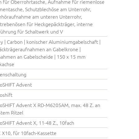
 für Oberrohrtasche, Aufnahme für riemenlose
entasche, Schutzblechöse am Unterrohr,
ehöraufnahme am unteren Unterrohr,
strebenösen für Heckgepäckträger, interne
ührung für Schaltwerk und V
ey | Carbon | konischer Aluminiumgabelschaft |
ckträgeraufnahmen an Gabelkrone |
ahmen an Gabelscheide | 150 x 15 mm
kachse
enschaltung
oSHIFT Advent
oshift
oSHIFT Advent X RD-M6205AM, max. 48 Z. an
tem Ritzel
oSHIFT Advent X, 11-48 Z., 10fach
X10, für 10fach-Kassette