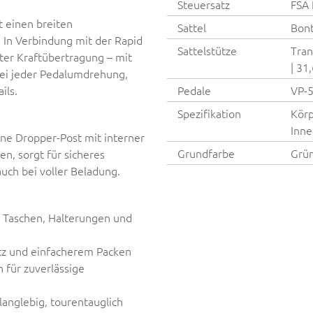
Steuersatz
FSA 
t einen breiten
Sattel
Bont
 In Verbindung mit der Rapid
Sattelstütze
Tran
kter Kraftübertragung – mit
| 31
bei jeder Pedalumdrehung,
ils.
Pedale
VP-5
Spezifikation
Körp
Inne
ine Dropper-Post mit interner
Grundfarbe
Grü
en, sorgt für sicheres
auch bei voller Beladung.
 Taschen, Halterungen und
tz und einfacherem Packen
für zuverlässige
langlebig, tourentauglich