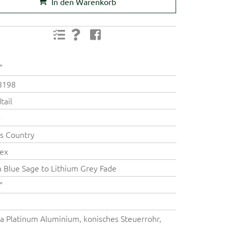
In den Warenkorb
"
8198
tail
B
s Country
ex
n Blue Sage to Lithium Grey Fade
"
a Platinum Aluminium, konisches Steuerrohr,