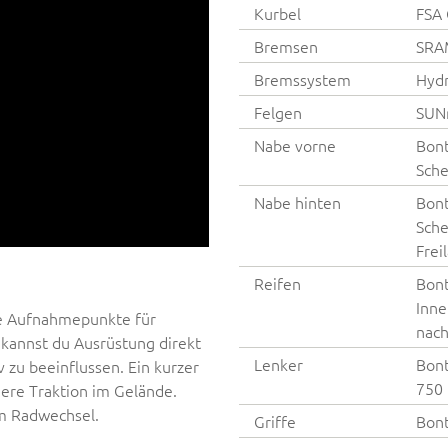
Kurbel
FSA 
Bremsen
SRA
Bremssystem
Hydr
Felgen
SUNr
Nabe vorne
Bont
Sche
Nabe hinten
Bont
Sche
Frei
Reifen
Bont
Inne
he Aufnahmepunkte für
nach
 kannst du Ausrüstung direkt
Lenker
Bont
 zu beeinflussen. Ein kurzer
750
here Traktion im Gelände.
m Radwechsel.
Griffe
Bont