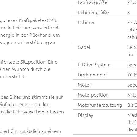
Laufradgröße
27,5
Rahmengröße
S
ng dieses Kraftpaketes: Mit
Rahmen
E5 A
male Leistung vervierfacht
inte
nergie in der Rückhand, um
cabl
ewogene Unterstützung zu
Gabel
SR S
fend
fortable Sitzposition. Eine
E-Drive System
Spec
deinen Wunsch durch die
Drehmoment
70 
unterstützt.
Motor
Spec
Motorposition
Mitt
 des Bikes und stimmt sie auf
einfach steuerst du den
Motorunterstützung
Bis 
os die Fahrweise beeinflussen
Display
Mast
thef
disp
d erhöht zusätzlich zu einem