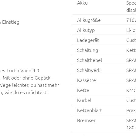
Akku
Spec
disp
Akkugröße
710
 Einstieg
Akkutyp
Li-I
Ladegerät
Cust
Schaltung
Kett
Schalthebel
SRAM
Schaltwerk
SRA
 des Turbo Vado 4.0
s. Mit oder ohne Gepäck,
Kassette
SRAM
 Wege leichter, du hast mehr
Kette
KMC 
an, wie du es möchtest.
Kurbel
Cust
Kettenblatt
Prax
Bremsen
SRAM
180