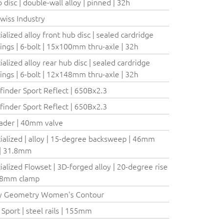
 disc | double-wall alloy | pinned | 32h
wiss Industry
ialized alloy front hub disc | sealed cardridge
ings | 6-bolt | 15x100mm thru-axle | 32h
ialized alloy rear hub disc | sealed cardridge
ings | 6-bolt | 12x148mm thru-axle | 32h
finder Sport Reflect | 650Bx2.3
finder Sport Reflect | 650Bx2.3
ader | 40mm valve
ialized | alloy | 15-degree backsweep | 46mm
 | 31.8mm
ialized Flowset | 3D-forged alloy | 20-degree rise
1.8mm clamp
y Geometry Women's Contour
 Sport | steel rails | 155mm