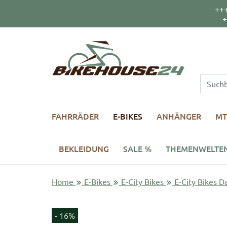
++
+
FAHRRÄDER
E-BIKES
ANHÄNGER
MT
BEKLEIDUNG
SALE %
THEMENWELTE
Home
E-Bikes
E-City Bikes
E-City Bikes 
- 16%