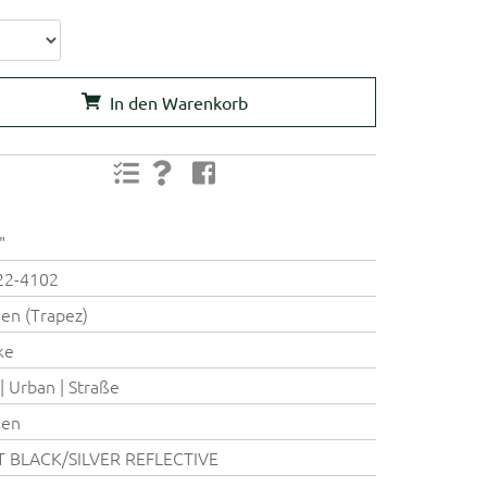
In den Warenkorb
"
22-4102
en (Trapez)
ke
 | Urban | Straße
en
T BLACK/SILVER REFLECTIVE