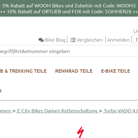
+ 5% Rabatt auf WOOM Bikes und Zubehör mit Code: WOOM5 
++ 10% Rabatt auf ORTLIEB und FOX mit Code: SOMMER26 +
Li
Bike Blog
Vergleichen
Anmelden
B & TREKKING TEILE
RENNRAD TEILE
E-BIKE TEILE
N
Damen
E-City Bikes Damen Kettenschaltung
Turbo VADO 4.0