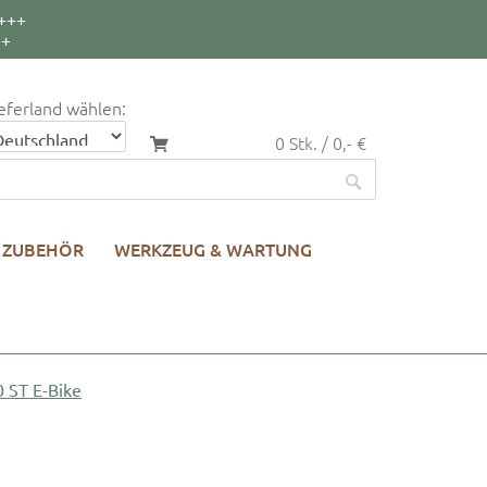
+++
++
eferland wählen:
0 Stk. / 0,- €
ZUBEHÖR
WERKZEUG & WARTUNG
 ST E-Bike