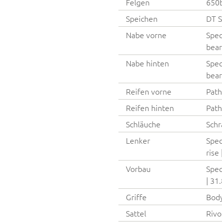
Felgen
650b
Speichen
DT S
Nabe vorne
Spec
bear
Nabe hinten
Spec
bear
Reifen vorne
Path
Reifen hinten
Path
Schläuche
Schr
Lenker
Spec
rise
Vorbau
Spec
| 3
Griffe
Bod
Sattel
Rivo