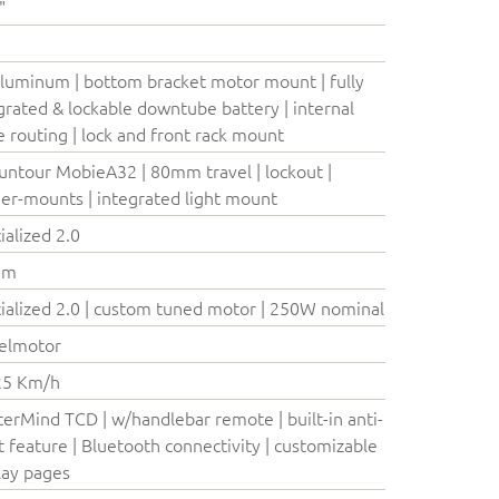
"
luminum | bottom bracket motor mount | fully
grated & lockable downtube battery | internal
e routing | lock and front rack mount
untour MobieA32 | 80mm travel | lockout |
er-mounts | integrated light mount
ialized 2.0
Nm
ialized 2.0 | custom tuned motor | 250W nominal
elmotor
25 Km/h
erMind TCD | w/handlebar remote | built-in anti-
t feature | Bluetooth connectivity | customizable
lay pages