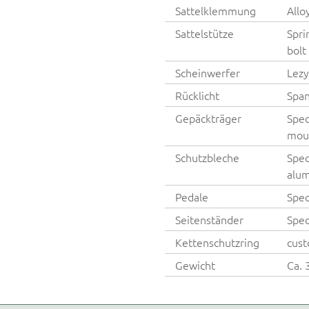
Sattelklemmung
Allo
Sattelstütze
Spri
bolt
Scheinwerfer
Lezy
Rücklicht
Spa
Gepäckträger
Spec
moun
Schutzbleche
Spec
alum
Pedale
Spec
Seitenständer
Spec
Kettenschutzring
cust
Gewicht
Ca. 