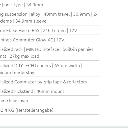
y | bolt-type | 34.9mm
ng suspension | alloy | 40mm travel | 30.9mm | 2-
 clamp | 34.9mm sleeve
ne Ebike Hecto E65 | 210 Lumen | 12V
nninga Commuter Glow XE | 12V
ialized rack | MIK HD inteface | built-in pannier
ts | 27kg max load
ialized DRYTECH fenders | 65mm width |
inum fenderstay
ialized Commuter w/ grip tape & reflectors
ialized kickstand | 40mm mount
om chaincover
32,4 KG (Herstellerangabe)