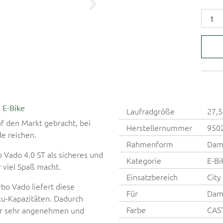
 E-Bike
Laufradgröße
27,5
uf den Markt gebracht, bei
Herstellernummer
950
e reichen.
Rahmenform
Dam
o Vado 4.0 ST als sicheres und
Kategorie
E-Bi
 viel Spaß macht.
Einsatzbereich
City
bo Vado liefert diese
Für
Dam
u-Kapazitäten. Dadurch
Farbe
CAS
ner sehr angenehmen und