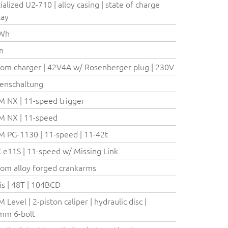
ialized U2-710 | alloy casing | state of charge
lay
Wh
on
om charger | 42V4A w/ Rosenberger plug | 230V
enschaltung
 NX | 11-speed trigger
M NX | 11-speed
 PG-1130 | 11-speed | 11-42t
e11S | 11-speed w/ Missing Link
om alloy forged crankarms
is | 48T | 104BCD
 Level | 2-piston caliper | hydraulic disc |
mm 6-bolt