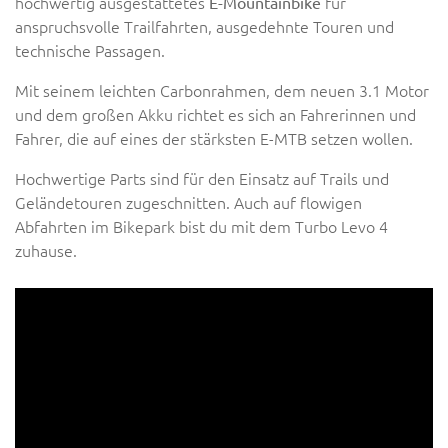
hochwertig ausgestattetes
für
E-Mountainbike
anspruchsvolle Trailfahrten, ausgedehnte Touren und
technische Passagen.
Mit seinem leichten Carbonrahmen, dem neuen 3.1 Motor
und dem großen Akku richtet es sich an Fahrerinnen und
Fahrer, die auf eines der stärksten E-MTB setzen wollen.
Hochwertige Parts sind für den Einsatz auf Trails und
Geländetouren zugeschnitten. Auch auf flowigen
Abfahrten im Bikepark bist du mit dem Turbo Levo 4
zuhause.