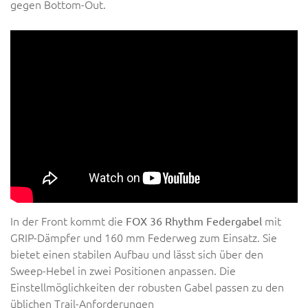
gegen Bottom-Out.
In der Front kommt die
mit
FOX 36 Rhythm Federgabel
GRIP-Dämpfer und 160 mm Federweg zum Einsatz. Sie
bietet einen stabilen Aufbau und lässt sich über den
Sweep-Hebel in zwei Positionen anpassen. Die
Einstellmöglichkeiten der robusten Gabel passen zu den
üblichen Trail-Anforderungen