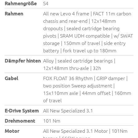
Rahmengröße
S4
Rahmen
All new Levo 4 frame | FACT 11m carbon
chassis and rear-end | 12x148mm
dropouts | sealed cartridge bearing
pivots | SRAM UDH compatible | w/ SWAT
storage | 150mm of travel | side entry
battery | fork travel up to 180mm
Dämpfer hinten
Alloy | sealed cartridge bearings |
12x148mm thru-axle | 32h
Gabel
FOX FLOAT 36 Rhythm | GRIP damper |
two position Sweep adjustment |
15x110mm axle | 44mm offset | 160mm
of travel
E-Drive System
All New Specialized 3.1
Drehmoment
101 Nm
Motor
All New Specialized 3.1 Motor | 101Nm
torque | 666W power