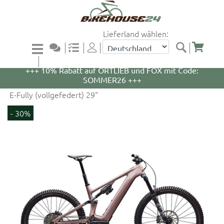
Lieferland wählen:
+++ 5% Rabatt auf WOOM Bikes und Zubehör mit
Code: WOOM5 +++
+++ 10% Rabatt auf ORTLIEB und FOX mit Code:
SOMMER26 +++
E-Fully (vollgefedert) 29"
- 30%