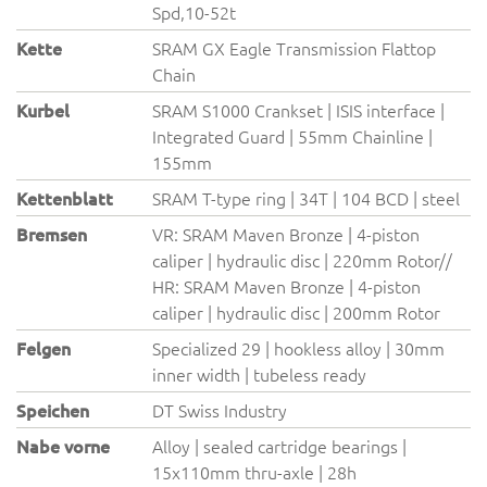
Spd,10-52t
Kette
SRAM GX Eagle Transmission Flattop
Chain
Kurbel
SRAM S1000 Crankset | ISIS interface |
Integrated Guard | 55mm Chainline |
155mm
Kettenblatt
SRAM T-type ring | 34T | 104 BCD | steel
Bremsen
VR: SRAM Maven Bronze | 4-piston
caliper | hydraulic disc | 220mm Rotor//
HR: SRAM Maven Bronze | 4-piston
caliper | hydraulic disc | 200mm Rotor
Felgen
Specialized 29 | hookless alloy | 30mm
inner width | tubeless ready
Speichen
DT Swiss Industry
Nabe vorne
Alloy | sealed cartridge bearings |
15x110mm thru-axle | 28h