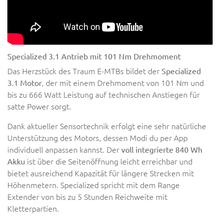
Specialized 3.1 Antrieb mit 101 Nm Drehmoment
Das Herzstück des Traum E-MTBs bildet der
Specialized
, der mit einem Drehmoment von 101 Nm und
3.1 Motor
bis zu 666 Watt Leistung auf technischen Anstiegen für
satte Power sorgt.
Dank aktueller Sensortechnik erfolgt eine sehr natürliche
Unterstützung des Motors, dessen Modi du per App
individuell anpassen kannst. Der
voll integrierte 840 Wh
ist über die Seitenöffnung leicht erreichbar und
Akku
bietet ausreichend Kapazität für längere Strecken mit
Höhenmetern. Specialized spricht mit dem Range
Extender von bis zu 5 Stunden Reichweite mit
Kletterpartien.