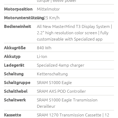
Motorposition
Mittelmotor
Motorunterstützung
Bis 25 Km/h
Bedieneinheit
All New MasterMind T3 Display System |
2.2" high resolution color screen | fully
customizeable with Specialized app
Akkugröße
840 Wh
Akkutyp
Li-Ion
Ladegerät
Specialized 4amp charger
Schaltung
Kettenschaltung
Schaltgruppe
SRAM S1000 Eagle
Schalthebel
SRAM AXS POD Controller
Schaltwerk
SRAM S1000 Eagle Transmission
Derailleur
Kassette
SRAM 1270 Transmission Cassette | 12