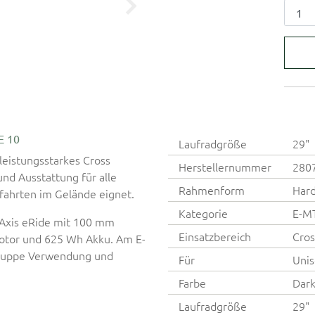
E 10
Laufradgröße
29"
leistungsstarkes Cross
Herstellernummer
280
nd Ausstattung für alle
Rahmenform
Hard
fahrten im Gelände eignet.
Kategorie
E-M
e Axis eRide mit 100 mm
Einsatzbereich
Cros
otor und 625 Wh Akku. Am E-
gruppe Verwendung und
Für
Unis
Farbe
Dark
Laufradgröße
29"