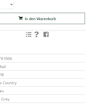
In den Warenkorb
761006
tail
TB
s Country
ex
 Grey