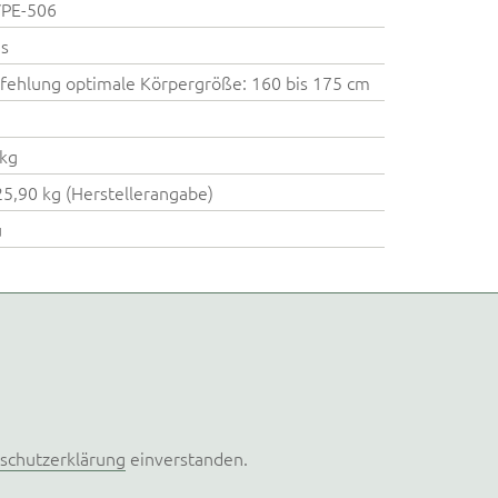
VPE-506
s
ehlung optimale Körpergröße: 160 bis 175 cm
kg
25,90 kg (Herstellerangabe)
u
schutzerklärung
einverstanden.