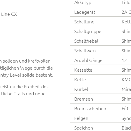
Akkutyp
Li-I
Ladegerät
2A C
 Line CX
Schaltung
Kett
Schaltgruppe
Shim
Schalthebel
Shi
Schaltwerk
Shim
Anzahl Gänge
12
 soliden und kraftvollen
e täglichen Wege durch die
Kassette
Shi
ntry Level solide besteht.
Kette
KMC
ießt du die Freiheit des
Kurbel
Mir
rtliche Trails und neue
Bremsen
Shi
Bremsscheiben
F/R:
Felgen
Sync
Speichen
Blac