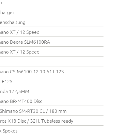
on
harger
enschaltung
ano XT / 12 Speed
mano Deore SLM6100RA
ano XT / 12 Speed
mano CS-M6100-12 10-51T 12S
 E12S
anda 172,5MM
mano BR-MT400 Disc
 Shimano SM-RT30 CL / 180 mm
ros X18 Disc / 32H, Tubeless ready
k Spokes