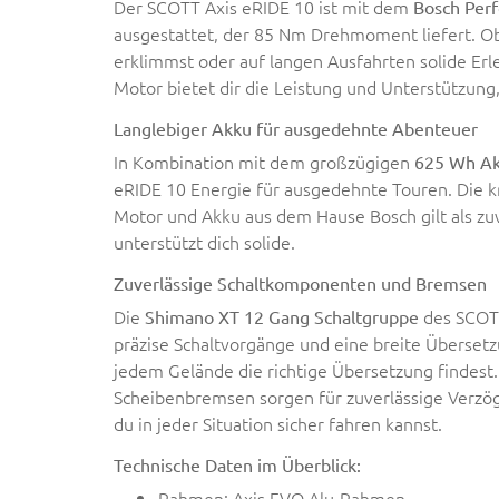
Der SCOTT Axis eRIDE 10 ist mit dem
Bosch Per
ausgestattet, der 85 Nm Drehmoment liefert. Ob
erklimmst oder auf langen Ausfahrten solide Erl
Motor bietet dir die Leistung und Unterstützung,
Langlebiger Akku für ausgedehnte Abenteuer
In Kombination mit dem großzügigen
625 Wh A
eRIDE 10 Energie für ausgedehnte Touren. Die k
Motor und Akku aus dem Hause Bosch gilt als zuv
unterstützt dich solide.
Zuverlässige Schaltkomponenten und Bremsen
Die
des SCOTT
Shimano XT 12 Gang Schaltgruppe
präzise Schaltvorgänge und eine breite Übersetz
jedem Gelände die richtige Übersetzung findes
Scheibenbremsen sorgen für zuverlässige Verzög
du in jeder Situation sicher fahren kannst.
Technische Daten im Überblick:
Rahmen: Axis EVO Alu-Rahmen