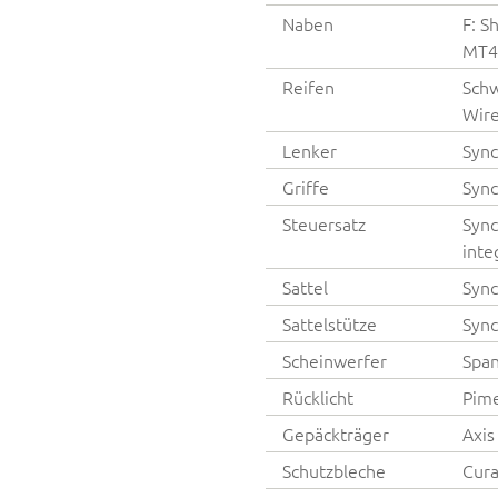
Naben
F: S
MT4
Reifen
Schw
Wir
Lenker
Sync
Griffe
Sync
Steuersatz
Sync
int
Sattel
Sync
Sattelstütze
Sync
Scheinwerfer
Span
Rücklicht
Pim
Gepäckträger
Axis
Schutzbleche
Cura