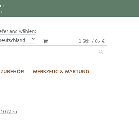
+++
++
eferland wählen:
0 Stk. / 0,- €
ZUBEHÖR
WERKZEUG & WARTUNG
 10 Men