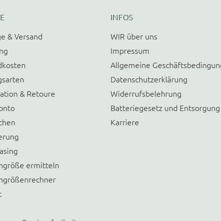
E
INFOS
e & Versand
WIR über uns
ung
Impressum
dkosten
Allgemeine Geschäftsbedingu
gsarten
Datenschutzerklärung
ation & Retoure
Widerrufsbelehrung
onto
Batteriegesetz und Entsorgung
chen
Karriere
erung
asing
größe ermitteln
größenrechner
t