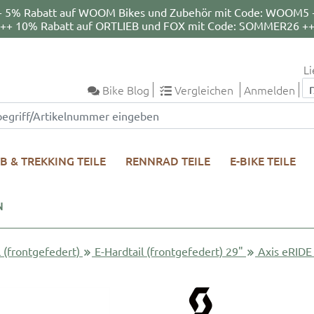
+ 5% Rabatt auf WOOM Bikes und Zubehör mit Code: WOOM5 
++ 10% Rabatt auf ORTLIEB und FOX mit Code: SOMMER26 +
Li
Bike Blog
Vergleichen
Anmelden
B & TREKKING TEILE
RENNRAD TEILE
E-BIKE TEILE
N
l (frontgefedert)
E-Hardtail (frontgefedert) 29"
Axis eRIDE