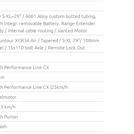
y S-XL=29" / 6061 Alloy custom butted tubing,
h Integr. removable Battery, Range Extender
y / internal cable routing / slanted Motor
untour XCR34 Air / Tapered / S-XL 29"/ 100mm
el / 15x110 bolt Axle / Remote Lock Out
h Performance Line CX
Nm
h Performance Line CX |25km/h
elmotor
25 km/h
h Purion
 Wh