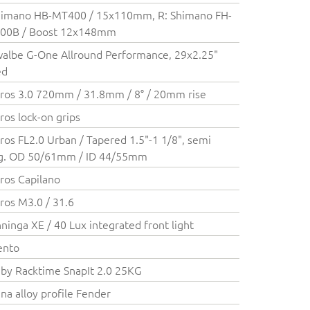
himano HB-MT400 / 15x110mm, R: Shimano FH-
00B / Boost 12x148mm
albe G-One Allround Performance, 29x2.25"
ed
ros 3.0 720mm / 31.8mm / 8° / 20mm rise
ros lock-on grips
ros FL2.0 Urban / Tapered 1.5"-1 1/8", semi
eg. OD 50/61mm / ID 44/55mm
ros Capilano
ros M3.0 / 31.6
ninga XE / 40 Lux integrated front light
ento
 by Racktime SnapIt 2.0 25KG
na alloy profile Fender