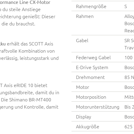
formance Line CX-Motor
Rahmengröße
S
 du steile Anstiege
Rahmen
Allo
eichterung genießt: Dieser
Bosc
 die du brauchst.
Read
Gabel
SR S
erhält das SCOTT Axis
kku
Trav
raftvolle Kombination von
Federweg Gabel
100
erlässig, leistungsstark und
E-Drive System
Bosc
Drehmoment
85 
 Axis eRIDE 10 bietet
Motor
Bosc
ungsbandbreite, damit du in
Motorposition
Mitt
t. Die Shimano BR-MT400
erung und Kontrolle, damit
Motorunterstützung
Bis 
Display
Bosc
Akkugröße
625