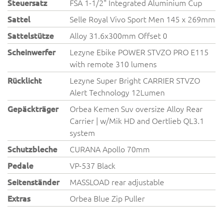
Steuersatz
FSA 1-1/2" Integrated Aluminium Cup
Sattel
Selle Royal Vivo Sport Men 145 x 269mm
Sattelstütze
Alloy 31.6x300mm Offset 0
Scheinwerfer
Lezyne Ebike POWER STVZO PRO E115
with remote 310 lumens
Rücklicht
Lezyne Super Bright CARRIER STVZO
Alert Technology 12Lumen
Gepäckträger
Orbea Kemen Suv oversize Alloy Rear
Carrier | w/Mik HD and Oertlieb QL3.1
system
Schutzbleche
CURANA Apollo 70mm
Pedale
VP-537 Black
Seitenständer
MASSLOAD rear adjustable
Extras
Orbea Blue Zip Puller