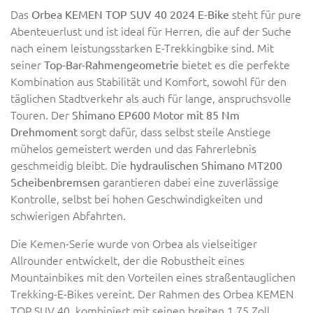
Das
steht für pure
Orbea KEMEN TOP SUV 40 2024 E-Bike
Abenteuerlust und ist ideal für Herren, die auf der Suche
nach einem leistungsstarken E-Trekkingbike sind. Mit
seiner
bietet es die perfekte
Top-Bar-Rahmengeometrie
Kombination aus Stabilität und Komfort, sowohl für den
täglichen Stadtverkehr als auch für lange, anspruchsvolle
Touren. Der
Shimano EP600 Motor mit 85 Nm
sorgt dafür, dass selbst steile Anstiege
Drehmoment
mühelos gemeistert werden und das Fahrerlebnis
geschmeidig bleibt. Die
hydraulischen Shimano MT200
garantieren dabei eine zuverlässige
Scheibenbremsen
Kontrolle, selbst bei hohen Geschwindigkeiten und
schwierigen Abfahrten.
Die Kemen-Serie wurde von Orbea als vielseitiger
Allrounder entwickelt, der die Robustheit eines
Mountainbikes mit den Vorteilen eines straßentauglichen
Trekking-E-Bikes vereint. Der Rahmen des Orbea KEMEN
TOP SUV 40, kombiniert mit seinen breiten 1,75 Zoll