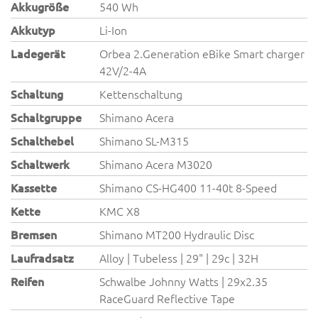
Akkugröße
540 Wh
Akkutyp
Li-Ion
Ladegerät
Orbea 2.Generation eBike Smart charger
42V/2-4A
Schaltung
Kettenschaltung
Schaltgruppe
Shimano Acera
Schalthebel
Shimano SL-M315
Schaltwerk
Shimano Acera M3020
Kassette
Shimano CS-HG400 11-40t 8-Speed
Kette
KMC X8
Bremsen
Shimano MT200 Hydraulic Disc
Laufradsatz
Alloy | Tubeless | 29" | 29c | 32H
Reifen
Schwalbe Johnny Watts | 29x2.35
RaceGuard Reflective Tape