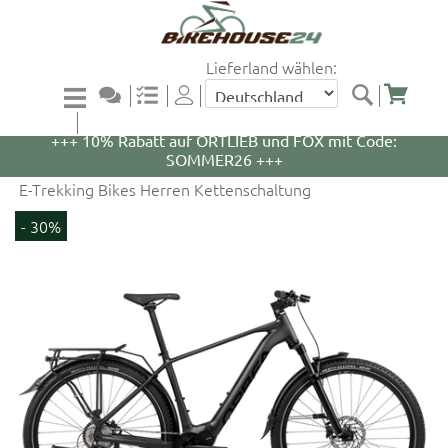
Lieferland wählen:
+++ 5% Rabatt auf WOOM Bikes und Zubehör mit
Code: WOOM5 +++
+++ 10% Rabatt auf ORTLIEB und FOX mit Code:
SOMMER26 +++
E-Trekking Bikes Herren Kettenschaltung
- 30%