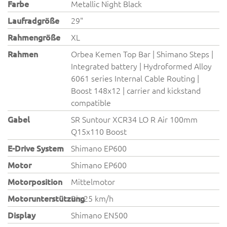
Farbe
Metallic Night Black
Laufradgröße
29"
Rahmengröße
XL
Rahmen
Orbea Kemen Top Bar | Shimano Steps |
Integrated battery | Hydroformed Alloy
6061 series Internal Cable Routing |
Boost 148x12 | carrier and kickstand
compatible
Gabel
SR Suntour XCR34 LO R Air 100mm
Q15x110 Boost
E-Drive System
Shimano EP600
Motor
Shimano EP600
Motorposition
Mittelmotor
Motorunterstützung
Bis 25 km/h
Display
Shimano EN500