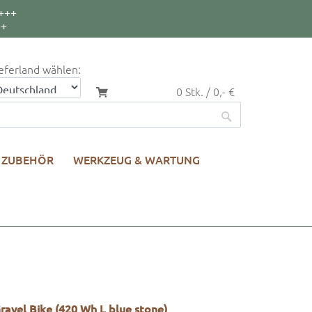
+++
++
eferland wählen:
0 Stk. / 0,- €
ZUBEHÖR
WERKZEUG & WARTUNG
vel Bike (420 Wh L blue stone)