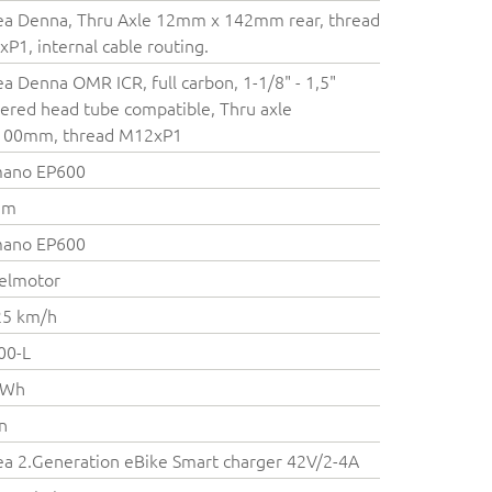
a Denna, Thru Axle 12mm x 142mm rear, thread
P1, internal cable routing.
a Denna OMR ICR, full carbon, 1-1/8" - 1,5"
ered head tube compatible, Thru axle
100mm, thread M12xP1
mano EP600
Nm
mano EP600
elmotor
25 km/h
00-L
 Wh
on
a 2.Generation eBike Smart charger 42V/2-4A