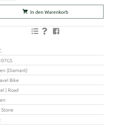
In den Warenkorb
C
107GS
en (Diamant)
avel Bike
el | Road
ren
 Stone
c