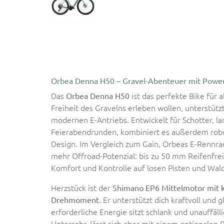
Orbea Denna H50 – Gravel-Abenteuer mit Powe
Das
ist das perfekte Bike für a
Orbea Denna H50
Freiheit des Gravelns erleben wollen, unterstütz
modernen E-Antriebs. Entwickelt für Schotter, l
Feierabendrunden, kombiniert es außerdem robu
Design. Im Vergleich zum Gain, Orbeas E-Rennrad
mehr Offroad-Potenzial: bis zu 50 mm Reifenfrei
Komfort und Kontrolle auf losen Pisten und Wa
Herzstück ist der
Shimano EP6 Mittelmotor mit 
. Er unterstützt dich kraftvoll und g
Drehmoment
erforderliche Energie sitzt schlank und unauffäll
Unterrohr, lässt sich aber mit einem optionalen