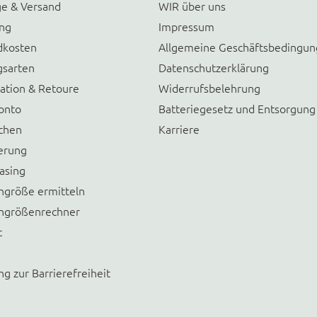
e & Versand
WIR über uns
ung
Impressum
dkosten
Allgemeine Geschäftsbedingu
gsarten
Datenschutzerklärung
ation & Retoure
Widerrufsbelehrung
onto
Batteriegesetz und Entsorgung
chen
Karriere
erung
asing
größe ermitteln
größenrechner
t
ng zur Barrierefreiheit