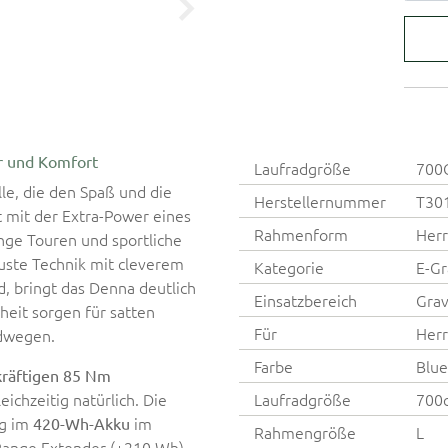
r und Komfort
Laufradgröße
700
lle, die den Spaß und die
Herstellernummer
T30
t mit der Extra-Power eines
Rahmenform
Herr
ange Touren und sportliche
ste Technik mit cleverem
Kategorie
E-Gr
, bringt das Denna deutlich
Einsatzbereich
Grav
heit sorgen für satten
Für
Her
ldwegen.
Farbe
Blue
kräftigen 85 Nm
leichzeitig natürlich. Die
Laufradgröße
700
ig im
im
420-Wh-Akku
Rahmengröße
L
 Range Extender (+210 Wh)