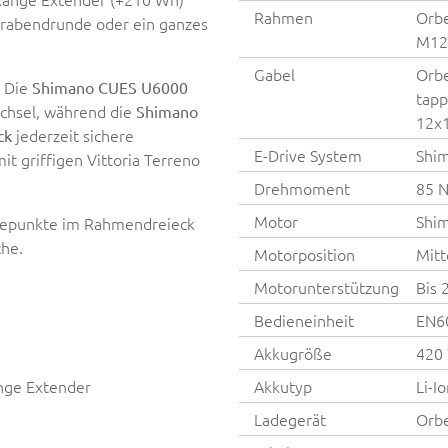
Rahmen
Orbe
ierabendrunde oder ein ganzes
M12x
Gabel
Orbe
: Die
Shimano CUES U6000
tapp
echsel, während die
Shimano
12x
jederzeit sichere
ck
E-Drive System
Shi
t griffigen Vittoria Terreno
Drehmoment
85 
Motor
Shi
gepunkte im Rahmendreieck
che.
Motorposition
Mitt
Motorunterstützung
Bis 
Bedieneinheit
EN6
Akkugröße
420
nge Extender
Akkutyp
Li-I
Ladegerät
Orbe