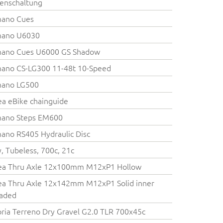
enschaltung
mano Cues
mano U6030
mano Cues U6000 GS Shadow
ano CS-LG300 11-48t 10-Speed
mano LG500
a eBike chainguide
mano Steps EM600
ano RS405 Hydraulic Disc
y, Tubeless, 700c, 21c
ea Thru Axle 12x100mm M12xP1 Hollow
a Thru Axle 12x142mm M12xP1 Solid inner
eaded
oria Terreno Dry Gravel G2.0 TLR 700x45c