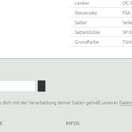
Lenker
OC G
Steuersatz
FSA 
Sattel
Sell
Sattelstütze
SP 0
Grundfarbe
Türk
u dich mit der Verarbeitung deiner Daten gemäß unserer
Daten
E
INFOS