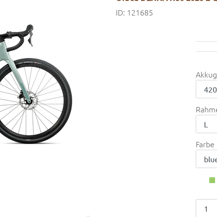
ID: 121685
Akkug
Rahm
Farbe