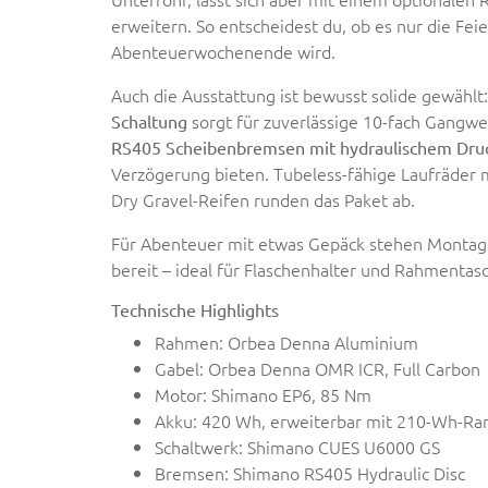
erweitern. So entscheidest du, ob es nur die Fe
Abenteuerwochenende wird.
Auch die Ausstattung ist bewusst solide gewählt
sorgt für zuverlässige 10-fach Gangw
Schaltung
RS405 Scheibenbremsen mit hydraulischem Dru
Verzögerung bieten. Tubeless-fähige Laufräder mi
Dry Gravel-Reifen runden das Paket ab.
Für Abenteuer mit etwas Gepäck stehen Monta
bereit – ideal für Flaschenhalter und Rahmentas
Technische Highlights
Rahmen: Orbea Denna Aluminium
Gabel: Orbea Denna OMR ICR, Full Carbon
Motor: Shimano EP6, 85 Nm
Akku: 420 Wh, erweiterbar mit 210-Wh-Ra
Schaltwerk: Shimano CUES U6000 GS
Bremsen: Shimano RS405 Hydraulic Disc