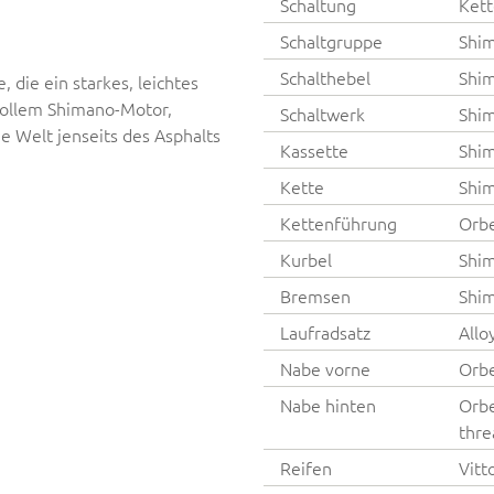
Schaltung
Kett
Schaltgruppe
Shi
Schalthebel
Shi
 die ein starkes, leichtes
tvollem Shimano-Motor,
Schaltwerk
Shi
 Welt jenseits des Asphalts
Kassette
Shim
Kette
Shi
Kettenführung
Orbe
Kurbel
Shi
Bremsen
Shim
Laufradsatz
Allo
Nabe vorne
Orb
Nabe hinten
Orbe
thr
Reifen
Vitt