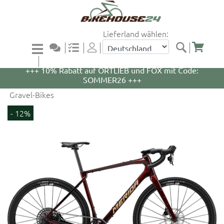
Lieferland wählen:
+++ 5% Rabatt auf WOOM Bikes und Zubehör mit
Code: WOOM5 +++
+++ 10% Rabatt auf ORTLIEB und FOX mit Code:
SOMMER26 +++
Gravel-Bikes
- 12%