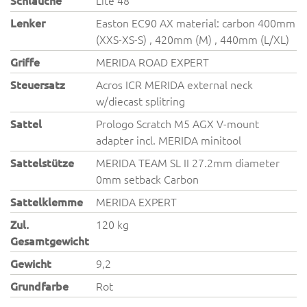
Schläuche
Lite 48
Lenker
Easton EC90 AX material: carbon 400mm
(XXS-XS-S) , 420mm (M) , 440mm (L/XL)
Griffe
MERIDA ROAD EXPERT
Steuersatz
Acros ICR MERIDA external neck
w/diecast splitring
Sattel
Prologo Scratch M5 AGX V-mount
adapter incl. MERIDA minitool
Sattelstütze
MERIDA TEAM SL II 27.2mm diameter
0mm setback Carbon
Sattelklemme
MERIDA EXPERT
Zul.
120 kg
Gesamtgewicht
Gewicht
9,2
Grundfarbe
Rot