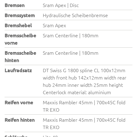
Bremsen
Sram Apex | Disc
Bremssystem
Hydraulische Scheibenbremse
Bremshebel
Sram Apex
Bremsscheibe
Sram Centerline | 180mm
vorne
Bremsscheibe
Sram Centerline | 180mm
hinten
Laufradsatz
DT Swiss G 1800 spline CL 100x12mm
width front hub 142x12mm width rear
hub 24mm inner width 25mm height
Centerlock material: aluminium
Reifen vorne
Maxxis Rambler 45mm | 700x45C fold
TR EXO
Reifen hinten
Maxxis Rambler 45mm | 700x45C fold
TR EXO