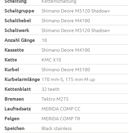
Schaltung
Kettenschaltung
Schaltgruppe
Shimano Deore M5120 Shadow+
Schalthebel
Shimano Deore M4100
Schaltwerk
Shimano Deore M5120 Shadow+
Anzahl Gänge
10
Kassette
Shimano Deore M4100
Kette
KMC X10
Kurbel
Shimano Deore M5100
Kurbelarmlänge
170 mm-S, 175 mm-M up
Kettenblatt
32 teeth
Bremsen
Tektro M275
Laufradsatz
MERIDA COMP CC
Felgen
MERIDA COMP TR
Speichen
Black stainless