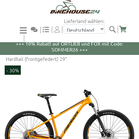
Lieferland wählen:
+++ 5% Rabatt auf WOOM Bikes und Zubehör mit
Code: WOOM5 +++
+++ 10% Rabatt auf ORTLIEB und FOX mit Code:
SOMMER26 +++
Hardtail (frontgefedert) 29"
- 30%